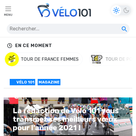
MENU
EN CE MOMENT
TOUR DE FRANCE FEMMES
TOUR DE POL
VÉLO 101
MAGAZINE
La rédaction de Vélo 101 vous
transmet ses meilleurs vœux
pour l’année 2021 !