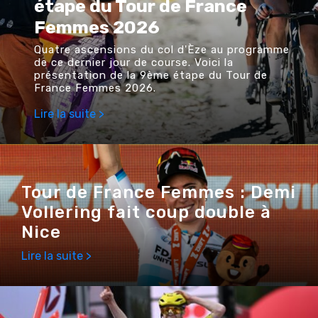
étape du Tour de France
Femmes 2026
Quatre ascensions du col d'Èze au programme
de ce dernier jour de course. Voici la
présentation de la 9ème étape du Tour de
France Femmes 2026.
Lire la suite >
Tour de France Femmes : Demi
Vollering fait coup double à
Nice
Lire la suite >