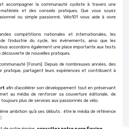
r et accompagner la communauté cycliste à travers une
 matériels et des conseils pratiques. Que vous soyez
asionnel ou simple passionné, Vélo101 vous aide à vivre
ndes compétitions nationales et internationales, les
e l’industrie du cycle, les événements, ainsi que les
 Nous accordons également une place importante aux tests
 la découverte de nouvelles pratiques.
ne communauté (Forum). Depuis de nombreuses années, des
r pratique, partagent leurs expériences et contribuent à
rt
afin d’accélérer son développement tout en préservant
met au média de renforcer sa couverture éditoriale, de
toujours plus de services aux passionnés de vélo.
même ambition qu’à ses débuts : être le média de référence
️
et de notre équipe,
consultez notre page Équipe.