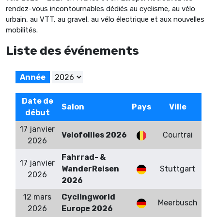
rendez-vous incontournables dédiés au cyclisme, au vélo
urbain, au VTT, au gravel, au vélo électrique et aux nouvelles
mobilités.
Liste des événements
Année
Date de
Salon
Pays
Ville
début
17 janvier
Velofollies 2026
Courtrai
2026
Fahrrad- &
17 janvier
WanderReisen
Stuttgart
2026
2026
12 mars
Cyclingworld
Meerbusch
2026
Europe 2026