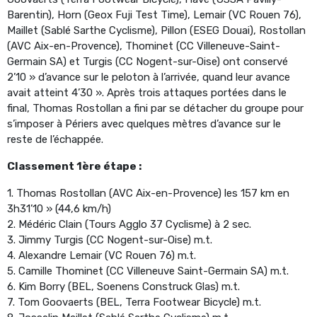
Barentin), Horn (Geox Fuji Test Time), Lemair (VC Rouen 76),
Maillet (Sablé Sarthe Cyclisme), Pillon (ESEG Douai), Rostollan
(AVC Aix-en-Provence), Thominet (CC Villeneuve-Saint-
Germain SA) et Turgis (CC Nogent-sur-Oise) ont conservé
2’10 » d’avance sur le peloton à l’arrivée, quand leur avance
avait atteint 4’30 ». Après trois attaques portées dans le
final, Thomas Rostollan a fini par se détacher du groupe pour
s’imposer à Périers avec quelques mètres d’avance sur le
reste de l’échappée.
Classement 1ère étape :
1. Thomas Rostollan (AVC Aix-en-Provence) les 157 km en
3h31’10 » (44,6 km/h)
2. Médéric Clain (Tours Agglo 37 Cyclisme) à 2 sec.
3. Jimmy Turgis (CC Nogent-sur-Oise) m.t.
4. Alexandre Lemair (VC Rouen 76) m.t.
5. Camille Thominet (CC Villeneuve Saint-Germain SA) m.t.
6. Kim Borry (BEL, Soenens Construck Glas) m.t.
7. Tom Goovaerts (BEL, Terra Footwear Bicycle) m.t.