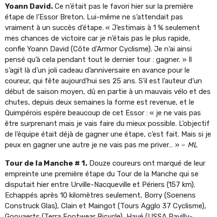
Yoann David.
Ce n’était pas le favori hier sur la première
étape de l’Essor Breton. Lui-même ne s’attendait pas
vraiment à un succès d’étape. « J’estimais à 1 % seulement
mes chances de victoire car je n’étais pas le plus rapide,
confie Yoann David (Côte d’Armor Cyclisme). Je n’ai ainsi
pensé qu’à cela pendant tout le dernier tour : gagner. » Il
s’agit là d’un joli cadeau d’anniversaire en avance pour le
coureur, qui fête aujourd’hui ses 25 ans. S’il est l’auteur d’un
début de saison moyen, dû en partie à un mauvais vélo et des
chutes, depuis deux semaines la forme est revenue, et le
Quimpérois espère beaucoup de cet Essor : « je ne vais pas
être surprenant mais je vais faire du mieux possible. L’objectif
de l’équipe était déjà de gagner une étape, c’est fait. Mais si je
peux en gagner une autre je ne vais pas me priver… » –
ML
Tour de la Manche # 1.
Douze coureurs ont marqué de leur
empreinte une première étape du Tour de la Manche qui se
disputait hier entre Urville-Nacqueville et Périers (157 km).
Echappés après 10 kilomètres seulement, Borry (Soenens
Construck Glas), Clain et Maingot (Tours Agglo 37 Cyclisme),
Goovaerts (Terra Footwear Bicycle), Havé (USSA Pavilly-