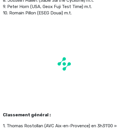
8. Josselin Maillet (Sablé Sarthe Cyclisme) m.t.
9. Peter Horn (USA, Geox Fuji Test Time) m.t.
10. Romain Pillon (ESEG Douai) m.t.
Classement général :
1. Thomas Rostollan (AVC Aix-en-Provence) en 3h31’00 »