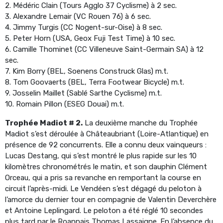
2. Médéric Clain (Tours Agglo 37 Cyclisme) à 2 sec.
3. Alexandre Lemair (VC Rouen 76) à 6 sec.
4. Jimmy Turgis (CC Nogent-sur-Oise) à 8 sec.
5. Peter Horn (USA, Geox Fuji Test Time) à 10 sec.
6. Camille Thominet (CC Villeneuve Saint-Germain SA) à 12
sec.
7. Kim Borry (BEL, Soenens Construck Glas) m.t.
8. Tom Goovaerts (BEL, Terra Footwear Bicycle) m.t.
9. Josselin Maillet (Sablé Sarthe Cyclisme) m.t.
10. Romain Pillon (ESEG Douai) m.t.
Trophée Madiot # 2.
La deuxième manche du Trophée
Madiot s’est déroulée à Châteaubriant (Loire-Atlantique) en
présence de 92 concurrents. Elle a connu deux vainqueurs :
Lucas Destang, qui s’est montré le plus rapide sur les 10
kilomètres chronométrés le matin, et son dauphin Clément
Orceau, qui a pris sa revanche en remportant la course en
circuit l’après-midi. Le Vendéen s’est dégagé du peloton à
l’amorce du dernier tour en compagnie de Valentin Deverchère
et Antoine Leplingard. Le peloton a été réglé 10 secondes
plus tard par le Roannais Thomas Lassaigne. En l’absence du