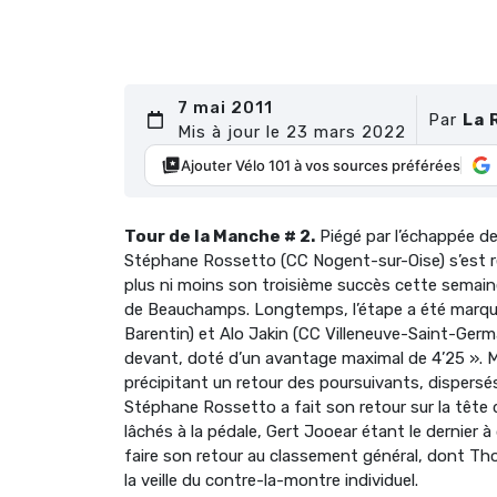
7 mai 2011
Par
La 
Mis à jour le 23 mars 2022
Ajouter Vélo 101 à vos sources préférées
Tour de la Manche # 2.
Piégé par l’échappée d
Stéphane Rossetto (CC Nogent-sur-Oise) s’est repr
plus ni moins son troisième succès cette semaine
de Beauchamps. Longtemps, l’étape a été marqu
Barentin) et Alo Jakin (CC Villeneuve-Saint-Germa
devant, doté d’un avantage maximal de 4’25 ». Ma
précipitant un retour des poursuivants, dispersés
Stéphane Rossetto a fait son retour sur la tête 
lâchés à la pédale, Gert Jooear étant le dernier 
faire son retour au classement général, dont Th
la veille du contre-la-montre individuel.