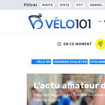
Filtrer
ROUTE
PISTE
VTT
GRAVEL
EN CE MOMENT
VÉLO 101
COURSES CYCLISTES
CYCLISM
L’actu amateur 
Stéphane Rossetto est l’homme du moment au
Franche-Comté.