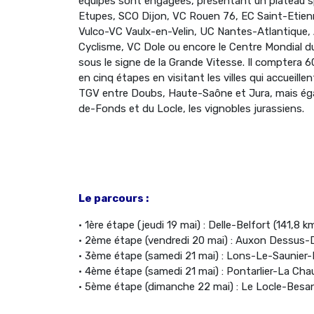
équipes sont engagées, présentant un plateau sp
Etupes, SCO Dijon, VC Rouen 76, EC Saint-Etien
Vulco-VC Vaulx-en-Velin, UC Nantes-Atlantique,
Cyclisme, VC Dole ou encore le Centre Mondial du
sous le signe de la Grande Vitesse. Il comptera 
en cinq étapes en visitant les villes qui accueille
TGV entre Doubs, Haute-Saône et Jura, mais ég
de-Fonds et du Locle, les vignobles jurassiens.
Le parcours :
• 1ère étape (jeudi 19 mai) : Delle-Belfort (141,8 k
• 2ème étape (vendredi 20 mai) : Auxon Dessus-D
• 3ème étape (samedi 21 mai) : Lons-Le-Saunier-
• 4ème étape (samedi 21 mai) : Pontarlier-La Ch
• 5ème étape (dimanche 22 mai) : Le Locle-Besa