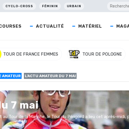
CYCLO-CROSS
FÉMININ
URBAIN
COURSES
ACTUALITÉ
MATÉRIEL
MAGA
TOUR DE FRANCE FEMMES
TOUR DE POLOGNE
E AMATEUR
L’ACTU AMATEUR DU 7 MAI
du 7 mai
 Tour de la Manche, le Tour du Périgord a lieu cet après-midi, 