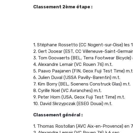
Classement 2ème étape :
1. Stéphane Rossetto (CC Nogent-sur-Oise) les 1
2. Gert Jooear (EST, CC Villeneuve-Saint-Germain
3. Tom Goovaerts (BEL, Terra Footwear Bicycle) 
4. Alexandre Lemair (VC Rouen 76) m.t.
5. Paavo Paajanen (FIN, Geox Fuji Test Time) m.t
6. Julien Duval (USSA Pavilly-Barentin) m.t.
7. Kim Borry (BEL, Soenens Construck Glas) m.t.
8. Cyrille Noel (VC Avranches) m.t.
9. Peter Horn (USA, Geox Fuji Test Time) m.t.
10. David Skrzypczak (ESEG Douai) m.t.
Classement général :
1. Thomas Rostollan (AVC Aix-en-Provence) en 
2. Alexandre Lemair (VC Rouen 76) à 6 sec.