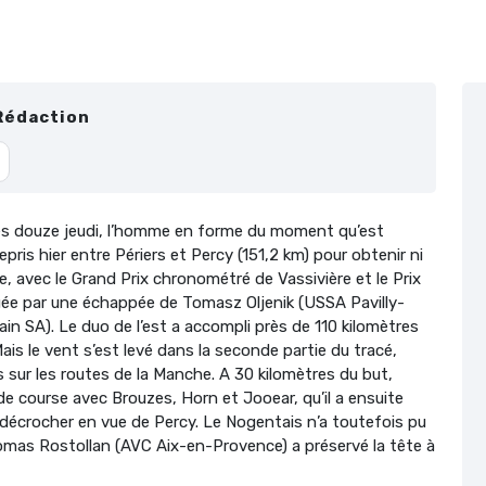
Rédaction
es douze jeudi, l’homme en forme du moment qu’est
is hier entre Périers et Percy (151,2 km) pour obtenir ni
, avec le Grand Prix chronométré de Vassivière et le Prix
ée par une échappée de Tomasz Oljenik (USSA Pavilly-
in SA). Le duo de l’est a accompli près de 110 kilomètres
is le vent s’est levé dans la seconde partie du tracé,
 sur les routes de la Manche. A 30 kilomètres du but,
de course avec Brouzes, Horn et Jooear, qu’il a ensuite
à décrocher en vue de Percy. Le Nogentais n’a toutefois pu
omas Rostollan (AVC Aix-en-Provence) a préservé la tête à