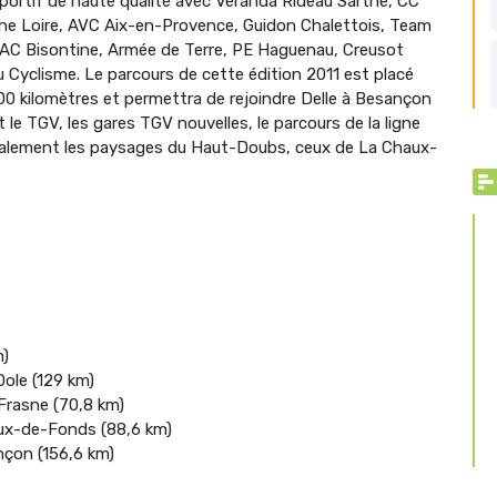
ortif de haute qualité avec Véranda Rideau Sarthe, CC
ne Loire, AVC Aix-en-Provence, Guidon Chalettois, Team
 AC Bisontine, Armée de Terre, PE Haguenau, Creusot
 Cyclisme. Le parcours de cette édition 2011 est placé
600 kilomètres et permettra de rejoindre Delle à Besançon
nt le TGV, les gares TGV nouvelles, le parcours de la ligne
alement les paysages du Haut-Doubs, ceux de La Chaux-
m)
ole (129 km)
Frasne (70,8 km)
aux-de-Fonds (88,6 km)
nçon (156,6 km)