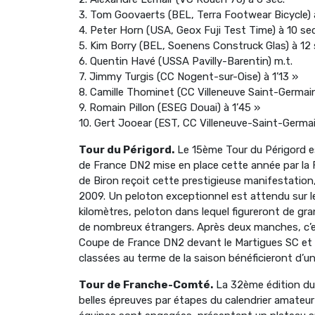
3. Tom Goovaerts (BEL, Terra Footwear Bicycle) 
4. Peter Horn (USA, Geox Fuji Test Time) à 10 sec
5. Kim Borry (BEL, Soenens Construck Glas) à 12 
6. Quentin Havé (USSA Pavilly-Barentin) m.t.
7. Jimmy Turgis (CC Nogent-sur-Oise) à 1’13 »
8. Camille Thominet (CC Villeneuve Saint-Germain
9. Romain Pillon (ESEG Douai) à 1’45 »
10. Gert Jooear (EST, CC Villeneuve-Saint-Germai
Tour du Périgord.
Le 15ème Tour du Périgord es
de France DN2 mise en place cette année par la 
de Biron reçoit cette prestigieuse manifestation,
2009. Un peloton exceptionnel est attendu sur le 
kilomètres, peloton dans lequel figureront de gr
de nombreux étrangers. Après deux manches, c’es
Coupe de France DN2 devant le Martigues SC et 
classées au terme de la saison bénéficieront d’un
Tour de Franche-Comté.
La 32ème édition du
belles épreuves par étapes du calendrier amateur