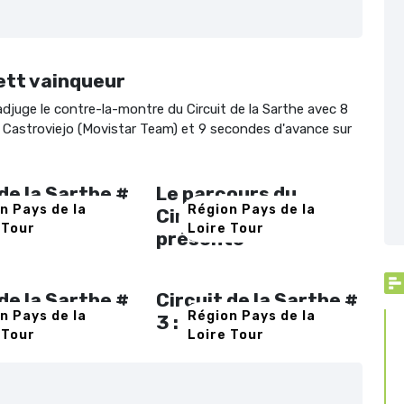
sett vainqueur
djuge le contre-la-montre du Circuit de la Sarthe avec 8
Castroviejo (Movistar Team) et 9 secondes d'avance sur
 de la Sarthe #
Le parcours du
n Pays de la
Région Pays de la
in Jules 1er
Circuit de la Sarthe
 Tour
Loire Tour
présenté
 de la Sarthe #
Circuit de la Sarthe #
n Pays de la
Région Pays de la
obyev double
3 : à Vorobyev le CLM
 Tour
Loire Tour