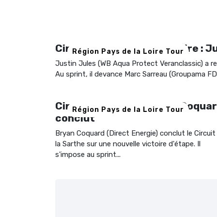
Circuit Sarthe Pays de Loire : J
Région Pays de la Loire Tour
Justin Jules (WB Aqua Protect Veranclassic) a re
Au sprint, il devance Marc Sarreau (Groupama FD
Circuit de la Sarthe # 4 : Coqua
Région Pays de la Loire Tour
conclut
Bryan Coquard (Direct Energie) conclut le Circuit
la Sarthe sur une nouvelle victoire d'étape. Il
s'impose au sprint...