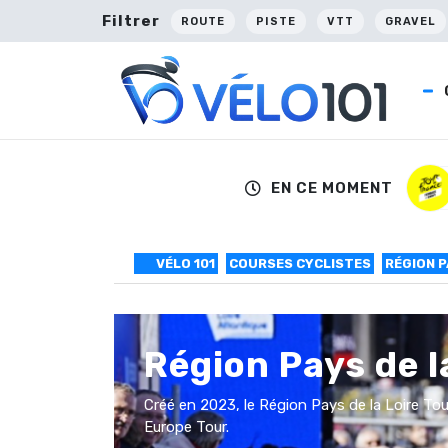
Filtrer
ROUTE
PISTE
VTT
GRAVEL
EN CE MOMENT
VÉLO 101
COURSES CYCLISTES
RÉGION P
Région Pays de l
Créé en 2023, le Région Pays de la Loire Tour
Europe Tour.