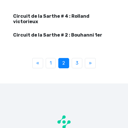
Circuit de la Sarthe # 4 : Rolland
victorieux
Circuit de la Sarthe # 2 : Bouhanni 1er
«
1
2
3
»