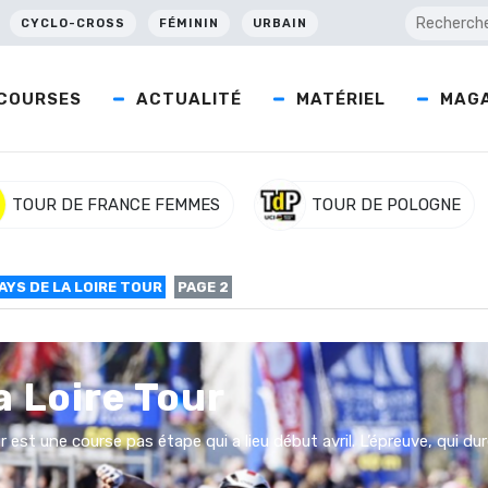
CYCLO-CROSS
FÉMININ
URBAIN
COURSES
ACTUALITÉ
MATÉRIEL
MAGA
TOUR DE FRANCE FEMMES
TOUR DE POLOGNE
AYS DE LA LOIRE TOUR
PAGE 2
a Loire Tour
 est une course pas étape qui a lieu début avril. L’épreuve, qui dur