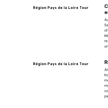
C
Région Pays de la Loire Tour
e
Au
Sa
ch
k
re
un
R
Région Pays de la Loire Tour
An
bo
me
me
co
pe