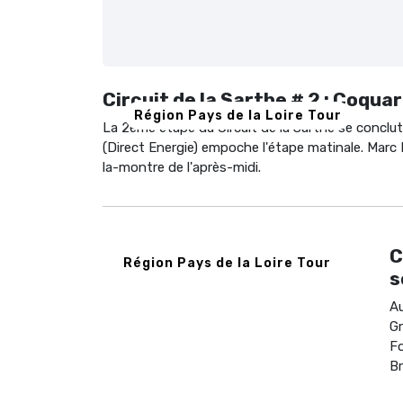
Circuit de la Sarthe # 2 : Coquar
Région Pays de la Loire Tour
La 2ème étape du Circuit de la Sarthe se conclut
(Direct Energie) empoche l'étape matinale. Marc 
la-montre de l'après-midi.
C
Région Pays de la Loire Tour
s
Au
Gr
Fo
Br