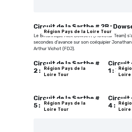
Circuit de la Sarthe # 2B : Dow
Région Pays de la Loire Tour
Le Britannique Alex Dowsett (Movistar Team) s'a
secondes d'avance sur son coéquipier Jonathan 
Arthur Vichot (FDJ).
Circuit de la Sarthe #
Circuit
Région Pays de la
Régio
2 : Coquard au sprint
1 : Just
Loire Tour
Loire
Circuit de la Sarthe #
Circuit
Région Pays de la
Régio
5 : Lobato au sprint
4 : Vor
Loire Tour
Loire