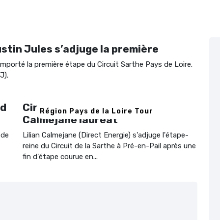
ustin Jules s’adjuge la première
mporté la première étape du Circuit Sarthe Pays de Loire.
J).
rd
Circuit de la Sarthe # 3 :
Région Pays de la Loire Tour
Calmejane lauréat
 de
Lilian Calmejane (Direct Energie) s'adjuge l'étape-
reine du Circuit de la Sarthe à Pré-en-Pail après une
fin d'étape courue en...