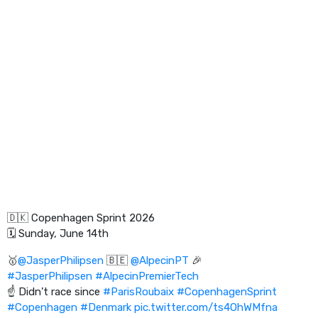
🇩🇰 Copenhagen Sprint 2026
🗓️ Sunday, June 14th
🥇
@JasperPhilipsen
🇧🇪
@AlpecinPT
🎉
#JasperPhilipsen
#AlpecinPremierTech
☝️ Didn’t race since
#ParisRoubaix
#CopenhagenSprint
#Copenhagen
#Denmark
pic.twitter.com/ts4OhWMfna