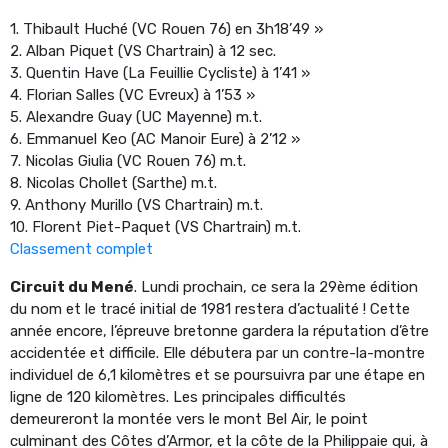
1. Thibault Huché (VC Rouen 76) en 3h18’49 »
2. Alban Piquet (VS Chartrain) à 12 sec.
3. Quentin Have (La Feuillie Cycliste) à 1’41 »
4. Florian Salles (VC Evreux) à 1’53 »
5. Alexandre Guay (UC Mayenne) m.t.
6. Emmanuel Keo (AC Manoir Eure) à 2’12 »
7. Nicolas Giulia (VC Rouen 76) m.t.
8. Nicolas Chollet (Sarthe) m.t.
9. Anthony Murillo (VS Chartrain) m.t.
10. Florent Piet-Paquet (VS Chartrain) m.t.
Classement complet
Circuit du Mené
. Lundi prochain, ce sera la 29ème édition
du nom et le tracé initial de 1981 restera d’actualité ! Cette
année encore, l’épreuve bretonne gardera la réputation d’être
accidentée et difficile. Elle débutera par un contre-la-montre
individuel de 6,1 kilomètres et se poursuivra par une étape en
ligne de 120 kilomètres. Les principales difficultés
demeureront la montée vers le mont Bel Air, le point
culminant des Côtes d’Armor, et la côte de la Philippaie qui, à