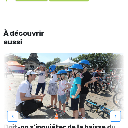
À découvrir
aussi
‹
›
Doit-on s’inquiéter de la baisse du