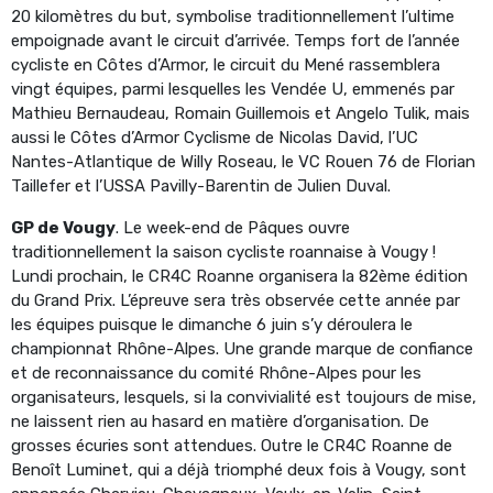
20 kilomètres du but, symbolise traditionnellement l’ultime
empoignade avant le circuit d’arrivée. Temps fort de l’année
cycliste en Côtes d’Armor, le circuit du Mené rassemblera
vingt équipes, parmi lesquelles les Vendée U, emmenés par
Mathieu Bernaudeau, Romain Guillemois et Angelo Tulik, mais
aussi le Côtes d’Armor Cyclisme de Nicolas David, l’UC
Nantes-Atlantique de Willy Roseau, le VC Rouen 76 de Florian
Taillefer et l’USSA Pavilly-Barentin de Julien Duval.
GP de Vougy
. Le week-end de Pâques ouvre
traditionnellement la saison cycliste roannaise à Vougy !
Lundi prochain, le CR4C Roanne organisera la 82ème édition
du Grand Prix. L’épreuve sera très observée cette année par
les équipes puisque le dimanche 6 juin s’y déroulera le
championnat Rhône-Alpes. Une grande marque de confiance
et de reconnaissance du comité Rhône-Alpes pour les
organisateurs, lesquels, si la convivialité est toujours de mise,
ne laissent rien au hasard en matière d’organisation. De
grosses écuries sont attendues. Outre le CR4C Roanne de
Benoît Luminet, qui a déjà triomphé deux fois à Vougy, sont