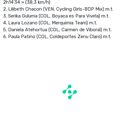
2h14’34 » (38,3 km/h)
2. Lilibeth Chacon (VEN, Cycling Girls-BDP Mix) m.t.
3. Serika Guluma (COL, Boyaca es Para Vivirla) m.t.
4. Laura Lozano (COL, Merquimia Team) m.t.
5. Daniela Atehortua (COL, Carmen de Viboral) m.t.
6. Paula Patino (COL, Coldeportes Zenu Claro) m.t.