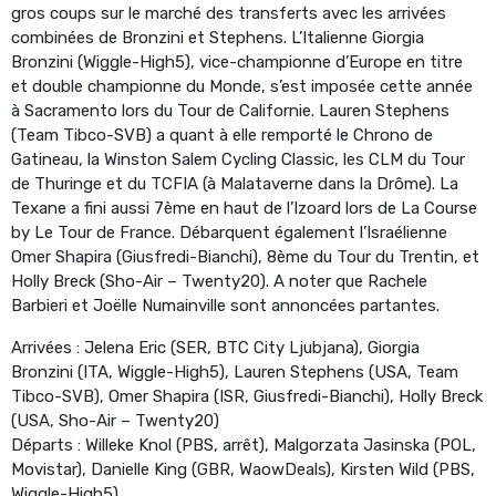
gros coups sur le marché des transferts avec les arrivées
combinées de Bronzini et Stephens. L’Italienne Giorgia
Bronzini (Wiggle-High5), vice-championne d’Europe en titre
et double championne du Monde, s’est imposée cette année
à Sacramento lors du Tour de Californie. Lauren Stephens
(Team Tibco-SVB) a quant à elle remporté le Chrono de
Gatineau, la Winston Salem Cycling Classic, les CLM du Tour
de Thuringe et du TCFIA (à Malataverne dans la Drôme). La
Texane a fini aussi 7ème en haut de l’Izoard lors de La Course
by Le Tour de France. Débarquent également l’Israélienne
Omer Shapira (Giusfredi-Bianchi), 8ème du Tour du Trentin, et
Holly Breck (Sho-Air – Twenty20). A noter que Rachele
Barbieri et Joëlle Numainville sont annoncées partantes.
Arrivées : Jelena Eric (SER, BTC City Ljubjana), Giorgia
Bronzini (ITA, Wiggle-High5), Lauren Stephens (USA, Team
Tibco-SVB), Omer Shapira (ISR, Giusfredi-Bianchi), Holly Breck
(USA, Sho-Air – Twenty20)
Départs : Willeke Knol (PBS, arrêt), Malgorzata Jasinska (POL,
Movistar), Danielle King (GBR, WaowDeals), Kirsten Wild (PBS,
Wiggle-High5)