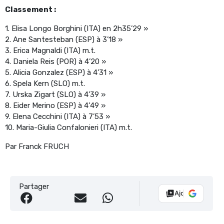
Classement :
1. Elisa Longo Borghini (ITA) en 2h35’29 »
2. Ane Santesteban (ESP) à 3’18 »
3. Erica Magnaldi (ITA) m.t.
4. Daniela Reis (POR) à 4’20 »
5. Alicia Gonzalez (ESP) à 4’31 »
6. Spela Kern (SLO) m.t.
7. Urska Zigart (SLO) à 4’39 »
8. Eider Merino (ESP) à 4’49 »
9. Elena Cecchini (ITA) à 7’53 »
10. Maria-Giulia Confalonieri (ITA) m.t.
Par Franck FRUCH
Partager
Ajouter Vélo 10