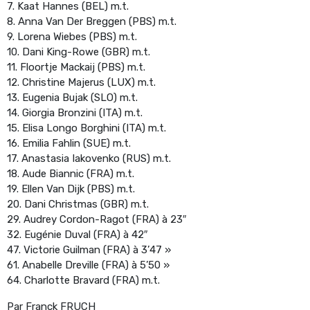
7. Kaat Hannes (BEL) m.t.
8. Anna Van Der Breggen (PBS) m.t.
9. Lorena Wiebes (PBS) m.t.
10. Dani King-Rowe (GBR) m.t.
11. Floortje Mackaij (PBS) m.t.
12. Christine Majerus (LUX) m.t.
13. Eugenia Bujak (SLO) m.t.
14. Giorgia Bronzini (ITA) m.t.
15. Elisa Longo Borghini (ITA) m.t.
16. Emilia Fahlin (SUE) m.t.
17. Anastasia Iakovenko (RUS) m.t.
18. Aude Biannic (FRA) m.t.
19. Ellen Van Dijk (PBS) m.t.
20. Dani Christmas (GBR) m.t.
29. Audrey Cordon-Ragot (FRA) à 23″
32. Eugénie Duval (FRA) à 42″
47. Victorie Guilman (FRA) à 3’47 »
61. Anabelle Dreville (FRA) à 5’50 »
64. Charlotte Bravard (FRA) m.t.
Par Franck FRUCH