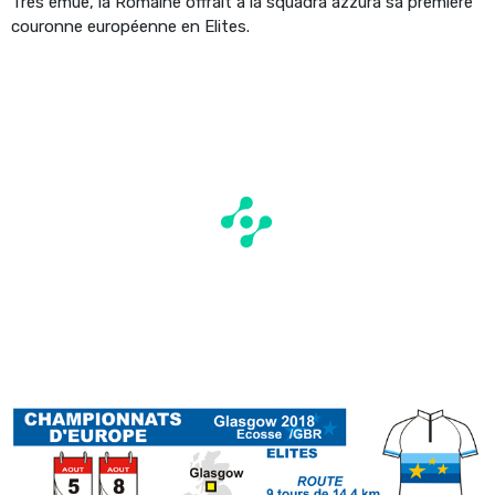
Très émue, la Romaine offrait à la squadra azzura sa première
couronne européenne en Elites.