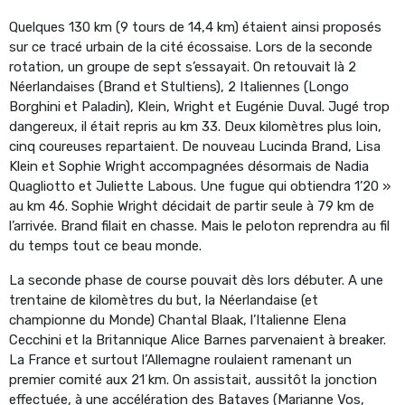
Quelques 130 km (9 tours de 14,4 km) étaient ainsi proposés
sur ce tracé urbain de la cité écossaise. Lors de la seconde
rotation, un groupe de sept s’essayait. On retouvait là 2
Néerlandaises (Brand et Stultiens), 2 Italiennes (Longo
Borghini et Paladin), Klein, Wright et Eugénie Duval. Jugé trop
dangereux, il était repris au km 33. Deux kilomètres plus loin,
cinq coureuses repartaient. De nouveau Lucinda Brand, Lisa
Klein et Sophie Wright accompagnées désormais de Nadia
Quagliotto et Juliette Labous. Une fugue qui obtiendra 1’20 »
au km 46. Sophie Wright décidait de partir seule à 79 km de
l’arrivée. Brand filait en chasse. Mais le peloton reprendra au fil
du temps tout ce beau monde.
La seconde phase de course pouvait dès lors débuter. A une
trentaine de kilomètres du but, la Néerlandaise (et
championne du Monde) Chantal Blaak, l’Italienne Elena
Cecchini et la Britannique Alice Barnes parvenaient à breaker.
La France et surtout l’Allemagne roulaient ramenant un
premier comité aux 21 km. On assistait, aussitôt la jonction
effectuée, à une accélération des Bataves (Marianne Vos,