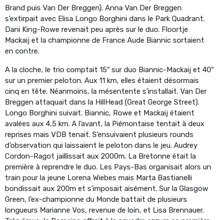
Brand puis Van Der Breggen). Anna Van Der Breggen
s’extirpait avec Elisa Longo Borghini dans le Park Quadrant.
Dani King-Rowe revenait peu après sur le duo. Floortje
Mackaij et la championne de France Aude Biannic sortaient
en contre.
A la cloche, le trio comptait 15″ sur duo Biannic-Mackaij et 40″
sur un premier peloton. Aux 11 km, elles étaient désormais
cinq en tête. Néanmoins, la mésentente s’installait. Van Der
Breggen attaquait dans la HillHead (Great George Street).
Longo Borghini suivait. Biannic, Rowe et Mackaij étaient
avalées aux 4,5 km. A l’avant, la Piémontaise tentait à deux
reprises mais VDB tenait. S’ensuivaient plusieurs rounds
d’observation qui laissaient le peloton dans le jeu. Audrey
Cordon-Ragot jaillissait aux 2000m. La Bretonne était la
première à reprendre le duo. Les Pays-Bas organisait alors un
train pour la jeune Lorena Wiebes mais Marta Bastianelli
bondissait aux 200m et s’imposait aisément. Sur la Glasgow
Green, l’ex-championne du Monde battait de plusieurs
longueurs Marianne Vos, revenue de loin, et Lisa Brennauer.