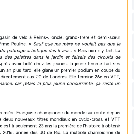
agasin de vélo à Reims-, oncle, grand-frère et demi-sœur
firme Pauline. «
Sauf que ma mère ne voulait pas que je
t du patinage artistique dès 5 ans…
» Mais rien n’y fait. La
s des palettes dans le jardin et faisais des circuits de
près avoir brillé chez les jeunes, la jeune femme fait ses
 un an plus tard, elle glane un premier podium en coupe du
 directement aux JO de Londres. Elle termine 26
e
en VTT,
mance, car j’étais la plus jeune concurrente, ça reste un
 première Française championne du monde sur route depuis
ane deux nouveaux titres mondiaux en cyclo-cross et VTT
e est à seulement 23 ans la première de l’histoire à obtenir
tes. 2016, année des JO de Rio. La multiple championne de