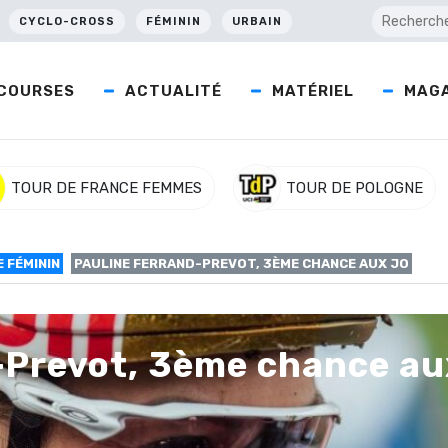
CYCLO-CROSS
FÉMININ
URBAIN
COURSES
ACTUALITÉ
MATÉRIEL
MAGA
TOUR DE FRANCE FEMMES
TOUR DE POLOGNE
 FÉMININ
PAULINE FERRAND-PREVOT, 3ÈME CHANCE AUX JO
-Prevot, 3ème chance au