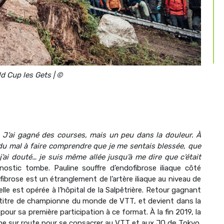
d Cup les Gets | ©
s. J’ai gagné des courses, mais un peu dans la douleur. À
is du mal à faire comprendre que je me sentais blessée, que
j’ai douté… je suis même allée jusqu’à me dire que c’était
ostic tombe. Pauline souffre d’endofibrose iliaque côté
ibrose est un étranglement de l’artère iliaque au niveau de
 elle est opérée à l’hôpital de la Salpêtrière. Retour gagnant
e titre de championne du monde de VTT, et devient dans la
 sa première participation à ce format. À la fin 2019, la
sme sur route pour se consacrer au VTT et
aux JO de Tokyo.