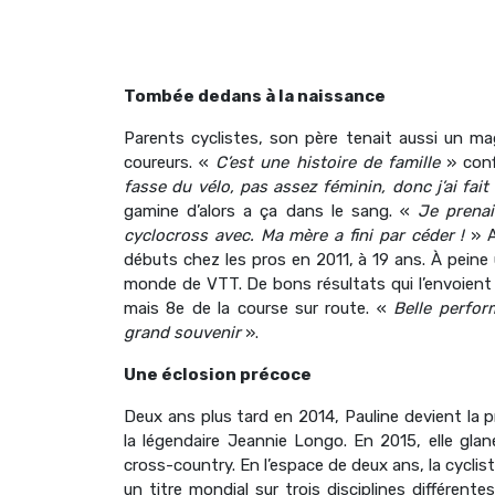
Tombée dedans à la naissance
Parents cyclistes, son père tenait aussi un m
coureurs. «
C’est une histoire de famille
» con
fasse du vélo, pas assez féminin, donc j’ai fai
gamine d’alors a ça dans le sang. «
Je prenai
cyclocross avec. Ma mère a fini par céder !
» A
débuts chez les pros en 2011, à 19 ans. À peine
monde de VTT. De bons résultats qui l’envoient
mais 8
e
de la course sur route. «
Belle perfor
grand souvenir
».
Une éclosion précoce
Deux ans plus tard en 2014, Pauline devient la
la légendaire Jeannie Longo. En 2015, elle gl
cross-country. En l’espace de deux ans, la cyclist
un titre mondial sur trois disciplines différen