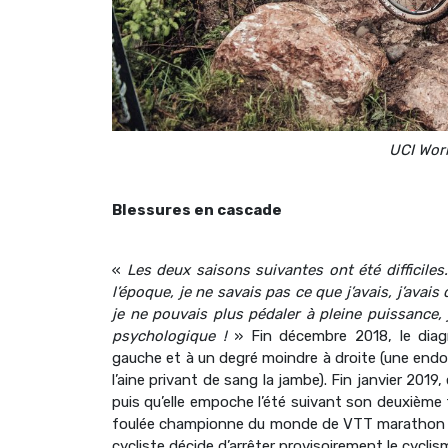
UCI Worl
Blessures en cascade
«
Les deux saisons suivantes ont été difficile
l’époque, je ne savais pas ce que j’avais, j’ava
je ne pouvais plus pédaler à pleine puissance, 
psychologique !
» Fin décembre 2018, le diagn
gauche et à un degré moindre à droite (une endof
l’aine privant de sang la jambe). Fin janvier 2019,
puis qu’elle empoche l’été suivant son deuxièm
foulée championne du monde de VTT marathon pour
cycliste décide d’arrêter provisoirement le cycli