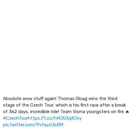
Absolute wow stuff again! Thomas Gloag wins the third
stage of the Czech Tour, which is his first race after a break
of 362 days, incredible ride! Team Visma youngsters on fire 🔥
#CzechTour
https://t.co/hMJG3qRJvy
pic.twitter.com/PvfayzUbBM