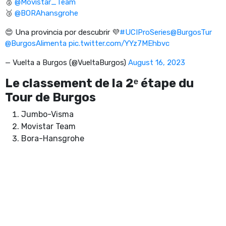
🥈
@Movistar_Team
🥉
@BORAhansgrohe
😍 Una provincia por descubrir 💜
#UCIProSeries
@BurgosTur
@BurgosAlimenta
pic.twitter.com/YYz7MEhbvc
— Vuelta a Burgos (@VueltaBurgos)
August 16, 2023
Le classement de la 2ᵉ étape du
Tour de Burgos
Jumbo-Visma
Movistar Team
Bora-Hansgrohe