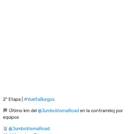
2ª Etapa |
#VueltaBurgos
🏁 Último km del
@JumboVismaRoad
en la contrarreloj por
equipos
🥇
@JumboVismaRoad