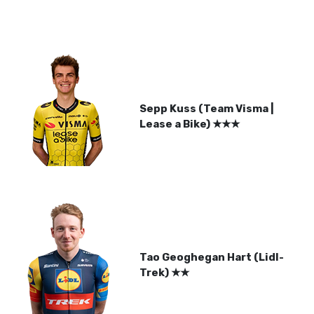
Sepp Kuss (Team Visma |
Lease a Bike)
★
★
★
Tao Geoghegan Hart (Lidl-
Trek)
★
★