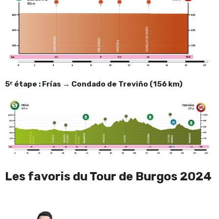
5ᵉ étape : Frías → Condado de Treviño (156 km)
Les favoris du Tour de Burgos 2024