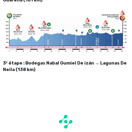
3ᵉ étape : Bodegas Nabal Gumiel De izán → Lagunas De
Neila (138 km)