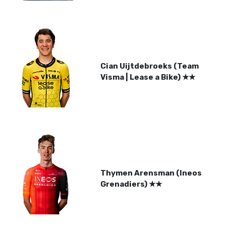
Cian Uijtdebroeks (Team
Visma | Lease a Bike)
★
★
Thymen Arensman (Ineos
Grenadiers)
★
★