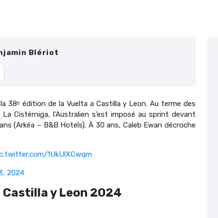
njamin Blériot
la 38ᵉ édition de la
Vuelta a Castilla y Leon. Au terme des
t
La Cistérniga, l’Australien s’est imposé au sprint devant
mans (Arkéa – B&B Hotels). À 30 ans, Caleb Ewan décroche
ic.twitter.com/1UkUlXCwqm
3, 2024
 Castilla y Leon 2024