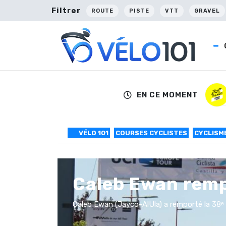
Filtrer
ROUTE
PISTE
VTT
GRAVEL
EN CE MOMENT
VÉLO 101
COURSES CYCLISTES
CYCLISM
Caleb Ewan rempo
Caleb Ewan (Jayco-AlUla) a remporté la 38ᵉ 