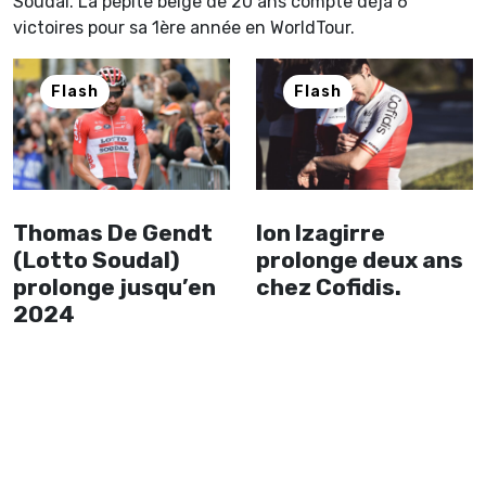
Soudal. La pépite belge de 20 ans compte déjà 6
victoires pour sa 1ère année en WorldTour.
Flash
Flash
Thomas De Gendt
Ion Izagirre
(Lotto Soudal)
prolonge deux ans
prolonge jusqu’en
chez Cofidis.
2024