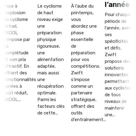
l’année
Face à
Le cyclisme
À l'aube du
l'explosion
de haut
printemps,
Pour chaque
du cyclisme
niveau exige
vous
période de
virtuel,
une
abordez une
l'année, avec
BKOOL
préparation
phase
ses
s'impose par
physique
essentielle
spécificités
sa
rigoureuse,
de
et défis,
complétude
une
préparation
Zwift
et son prix
alimentation
pour vos
propose des
attractif. En
adaptée,
compétitions.
solutions
offrant des
mais aussi
Zwift
innovantes
fonctionnalités
une
s'impose
permettant
variées à
récupération
comme un
aux cyclistes
coût réduit,
optimale.
partenaire
de tous
BKOOL...
Parmi les
stratégique,
niveaux de
facteurs clés
offrant des
maintenir
de cette...
outils
une...
d'entraînement...