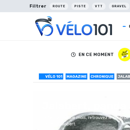
Filtrer
ROUTE
PISTE
VTT
GRAVEL
EN CE MOMENT
VÉLO 101
MAGAZINE
CHRONIQUE
JALAB
Jalabert, panda 
Le 1er de chaque mois, retrouvez le coup de 
Laurent Jalabert.