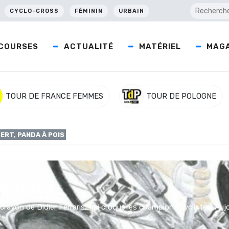
CYCLO-CROSS
FÉMININ
URBAIN
COURSES
ACTUALITÉ
MATÉRIEL
MAGA
TOUR DE FRANCE FEMMES
TOUR DE POLOGNE
ERT, PANDA À POIS
à pois
crayon de Didier Ferraris, qui croque les champions cyclistes. Auj