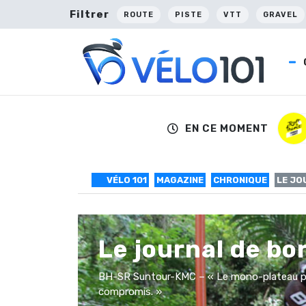
Filtrer
ROUTE
PISTE
VTT
GRAVEL
EN CE MOMENT
VÉLO 101
MAGAZINE
CHRONIQUE
LE JO
Le journal de b
BH-SR Suntour-KMC – « Le mono-plateau pré
compromis. »