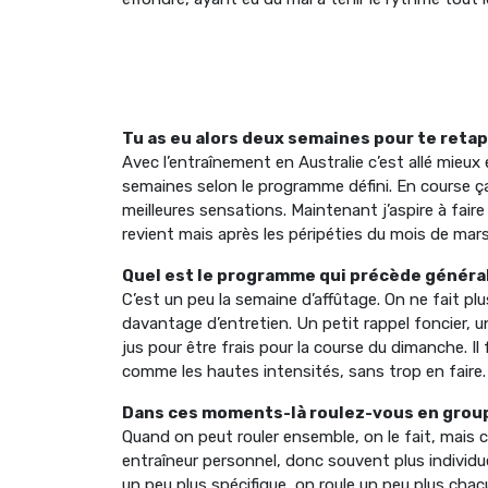
Tu as eu alors deux semaines pour te reta
Avec l’entraînement en Australie c’est allé mieux en
semaines selon le programme défini. En course ça s
meilleures sensations. Maintenant j’aspire à fai
revient mais après les péripéties du mois de mar
Quel est le programme qui précède génér
C’est un peu la semaine d’affûtage. On ne fait p
davantage d’entretien. Un petit rappel foncier, u
jus pour être frais pour la course du dimanche. I
comme les hautes intensités, sans trop en faire.
Dans ces moments-là roulez-vous en grou
Quand on peut rouler ensemble, on le fait, mais 
entraîneur personnel, donc souvent plus individuel
un peu plus spécifique, on roule un peu plus cha