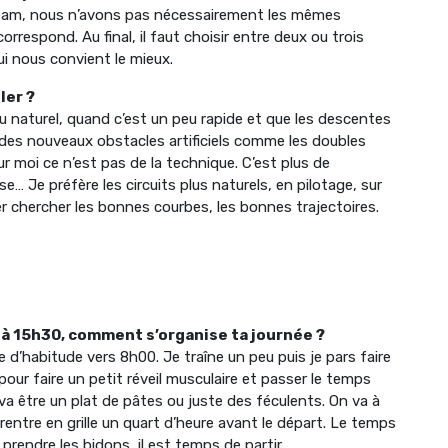
 team, nous n’avons pas nécessairement les mêmes
rrespond. Au final, il faut choisir entre deux ou trois
ui nous convient le mieux.
ler ?
eu naturel, quand c’est un peu rapide et que les descentes
 des nouveaux obstacles artificiels comme les doubles
ur moi ce n’est pas de la technique. C’est plus de
… Je préfère les circuits plus naturels, en pilotage, sur
ler chercher les bonnes courbes, les bonnes trajectoires.
é à 15h30, comment s’organise ta journée ?
 d’habitude vers 8h00. Je traîne un peu puis je pars faire
 pour faire un petit réveil musculaire et passer le temps
va être un plat de pâtes ou juste des féculents. On va à
entre en grille un quart d’heure avant le départ. Le temps
 prendre les bidons, il est temps de partir.