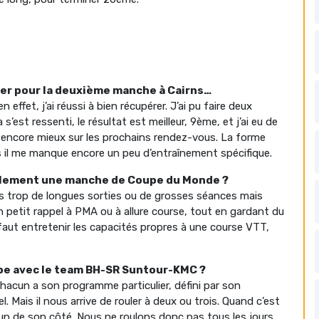
per pour la deuxième manche à Cairns…
 effet, j’ai réussi à bien récupérer. J’ai pu faire deux
’est ressenti, le résultat est meilleur, 9ème, et j’ai eu de
re encore mieux sur les prochains rendez-vous. La forme
s il me manque encore un peu d’entraînement spécifique.
alement une manche de Coupe du Monde ?
lus trop de longues sorties ou de grosses séances mais
n petit rappel à PMA ou à allure course, tout en gardant du
l faut entretenir les capacités propres à une course VTT,
pe avec le team BH-SR Suntour-KMC ?
chacun a son programme particulier, défini par son
. Mais il nous arrive de rouler à deux ou trois. Quand c’est
cun de son côté. Nous ne roulons donc pas tous les jours