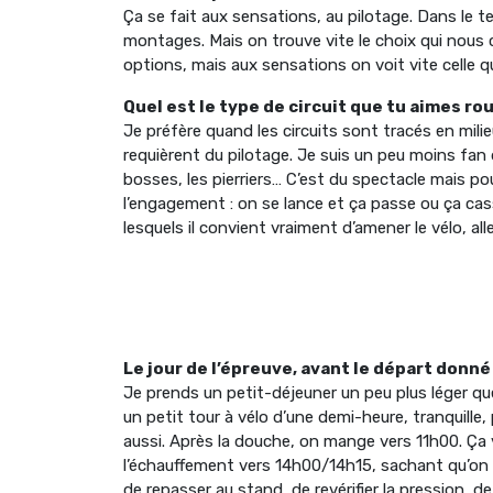
Ça se fait aux sensations, au pilotage. Dans le
montages. Mais on trouve vite le choix qui nous co
options, mais aux sensations on voit vite celle q
Quel est le type de circuit que tu aimes rou
Je préfère quand les circuits sont tracés en mili
requièrent du pilotage. Je suis un peu moins fan
bosses, les pierriers… C’est du spectacle mais po
l’engagement : on se lance et ça passe ou ça casse
lesquels il convient vraiment d’amener le vélo, al
Le jour de l’épreuve, avant le départ donn
Je prends un petit-déjeuner un peu plus léger que
un petit tour à vélo d’une demi-heure, tranquille,
aussi. Après la douche, on mange vers 11h00. Ça 
l’échauffement vers 14h00/14h15, sachant qu’on r
de repasser au stand, de revérifier la pression, de