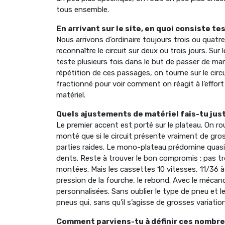
tous ensemble.
En arrivant sur le site, en quoi consiste t
Nous arrivons d’ordinaire toujours trois ou quat
reconnaître le circuit sur deux ou trois jours. Sur
teste plusieurs fois dans le but de passer de mani
répétition de ces passages, on tourne sur le circu
fractionné pour voir comment on réagit à l’effort 
matériel.
Quels ajustements de matériel fais-tu jus
Le premier accent est porté sur le plateau. On r
monté que si le circuit présente vraiment de gro
parties raides. Le mono-plateau prédomine quas
dents. Reste à trouver le bon compromis : pas tro
montées. Mais les cassettes 10 vitesses, 11/36 à l’
pression de la fourche, le rebond. Avec le mécan
personnalisées. Sans oublier le type de pneu et le
pneus qui, sans qu’il s’agisse de grosses variati
Comment parviens-tu à définir ces nombr