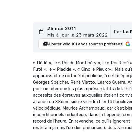
25 mai 2011
Par
La 
Mis à jour le 23 mars 2022
Ajouter Vélo 101 à vos sources préférées
« Dédé », le « Roi de Montlhéry », le « Roi René 
Futé », le « Placide », « Gino le Pieux »… Mais qu’
apparaissait de notoriété publique, à cette ép
Georges Speicher, René Vietto, Learco Guerra, An
pour ne citer que les plus représentatifs de la h
accessits des épreuves auxquelles étaient convié
à l’aube du XXème siècle viendra bientôt boulever
vélocipédique. Maurice Archambaud, car c’est bien 
inconditionnels réducteurs dans la Légende com
record de l’heure. En revanche, ce qu’ils ignorent
restera à jamais l’un des précurseurs du style roul