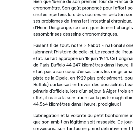
Bien que 16ème de son premier Tour de France de
chronomètre. Son goût prononcé pour l’effort so
chutes répétées lors des courses en peloton son
ses problèmes de transfert intestinal chronique, 
d’Henri Desgrange, se sont grandement chargés d
assombrir ses desseins chronométriques.
Faisant fi de tout, notre « Nabot » national s’ori
jalonnent l’histoire de celle-ci. Le record de l’h
état, se l’ait approprié un 18 juin 1914. Cet origi
de Paris Buffalo 44,247 kilomètres dans l’heure. 
était pas à son coup d’essai. Dans les rangs am
piste de la Cipale, en 1929 plus précisément, po
Buffalo) qui laissait entrevoir des possibilités be
pénurie d’officiels, lors d’un séjour à Alger trois a
effet, il réalisa la sensation sur la piste maghr
44,564 kilomètres dans l’heure, prodigieux !
L’abnégation et la volonté du petit bonhomme étai
que son ambition légitime soit rassasiée. Ce jour-l
crevaisons, son fantasme prend définitivement f