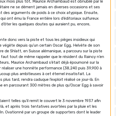
ux mois plus tôt, Maurice Archambaud est obnubilé par le
litaire ne se dément jamais en diverses occasions et ses
t des arguments de poids à ce choix atypique. Ensuite,
qui ont ému la France entière lors d’éditoriaux sulfureux
’ôter les quelques doutes qui auraient pu, encore,
ente donc vers la piste et tous les pièges insidieux qui
eure végète depuis qu’un certain Oscar Egg, Helvète de son
naire de Shlatt, en Suisse alémanique, a parcouru sur la piste
Il faut tout de même rappeler que le résident du Raincy n’en
ateurs, Maurice Archambaud s’était déjà époumoné sur la
ur réaliser une honnête performance (38,240 puis 39,900 à
aucoup plus ambitieuses à cet éternel insatisfait. La
ns plus tard, rendra caduque l’exploit réalisé ce jour-là. En
ébine en parcourant 300 mètres de plus qu’Oscar Egg à savoir
ent telles qu’il remit le couvert le 3 novembre 1937 afin
à, et après trois tentatives avortées par la pluie et les
in. Ovationné par un groupe de supporters dont le leader