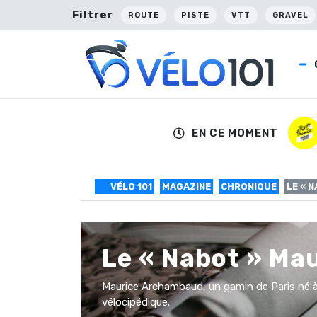
Filtrer
ROUTE
PISTE
VTT
GRAVEL
EN CE MOMENT
VÉLO 101
MAGAZINE
CHRONIQUE
LE « 
Le « Nabot » Ma
Maurice Archambaud, un gamin de Paris né à 
vélocipédique.