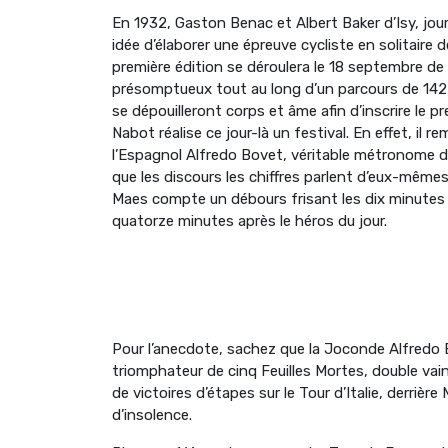
En 1932, Gaston Benac et Albert Baker d’Isy, jou
idée d’élaborer une épreuve cycliste en solitaire
première édition se déroulera le 18 septembre de
présomptueux tout au long d’un parcours de 142 k
se dépouilleront corps et âme afin d’inscrire le p
Nabot réalise ce jour-là un festival. En effet, il
l’Espagnol Alfredo Bovet, véritable métronome de l
que les discours les chiffres parlent d’eux-mêmes
Maes compte un débours frisant les dix minutes et
quatorze minutes après le héros du jour.
Pour l’anecdote, sachez que la Joconde Alfredo B
triomphateur de cinq Feuilles Mortes, double vai
de victoires d’étapes sur le Tour d’Italie, derrièr
d’insolence.