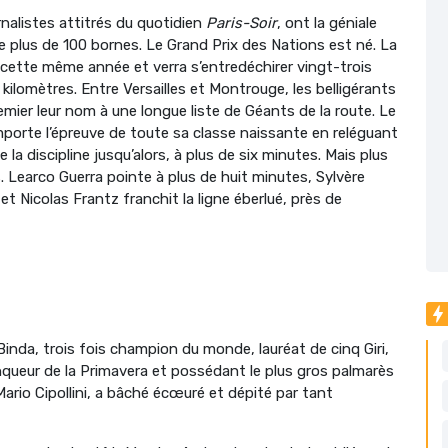
rnalistes attitrés du quotidien
Paris-Soir
, ont la géniale
 de plus de 100 bornes. Le Grand Prix des Nations est né. La
 cette même année et verra s’entredéchirer vingt-trois
ilomètres. Entre Versailles et Montrouge, les belligérants
remier leur nom à une longue liste de Géants de la route. Le
 remporte l’épreuve de toute sa classe naissante en reléguant
a discipline jusqu’alors, à plus de six minutes. Mais plus
. Learco Guerra pointe à plus de huit minutes, Sylvère
 Nicolas Frantz franchit la ligne éberlué, près de
inda, trois fois champion du monde, lauréat de cinq Giri,
nqueur de la Primavera et possédant le plus gros palmarès
e Mario Cipollini, a bâché écœuré et dépité par tant