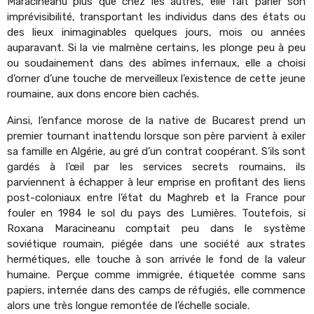
Maracineanu plus que chez les autres, elle fait parler son
imprévisibilité, transportant les individus dans des états ou
des lieux inimaginables quelques jours, mois ou années
auparavant. Si la vie malmène certains, les plonge peu à peu
ou soudainement dans des abîmes infernaux, elle a choisi
d’orner d’une touche de merveilleux l’existence de cette jeune
roumaine, aux dons encore bien cachés.
Ainsi, l’enfance morose de la native de Bucarest prend un
premier tournant inattendu lorsque son père parvient à exiler
sa famille en Algérie, au gré d’un contrat coopérant. S’ils sont
gardés à l’œil par les services secrets roumains, ils
parviennent à échapper à leur emprise en profitant des liens
post-coloniaux entre l’état du Maghreb et la France pour
fouler en 1984 le sol du pays des Lumières. Toutefois, si
Roxana Maracineanu comptait peu dans le système
soviétique roumain, piégée dans une société aux strates
hermétiques, elle touche à son arrivée le fond de la valeur
humaine. Perçue comme immigrée, étiquetée comme sans
papiers, internée dans des camps de réfugiés, elle commence
alors une très longue remontée de l’échelle sociale.