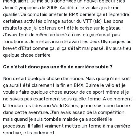
manquaient. Je me suis donc fixée un nouvel objectif : les
Jeux Olympiques de 2008. Au début je voulais juste me
qualifier. Je comptais arrêter le BMX derrière ça et reprendre
certaines activités d’image autour du VTT (sic). Les bons
résultats que j’ai obtenus ont été la cerise sur le gâteau.
J’avais tout de même anticipé au cas où ça n’aurait pas
fonctionné. Je m’étais inscrite avant les Jeux Olympiques au
brevet d’Etat comme ça, si ça s’était mal passé, il y aurait eu
quelque chose derrière.
Ce n’était donc pas une fin de carrière subie ?
Non c’était quelque chose d’annoncé. Mais quoiqu’il en soit
ça aurait été clairement la fin en BMX. J’aime le vélo et je
voulais faire quelque chose autour de ce sport même si je
ne savais pas exactement sous quelle forme. A ce moment-
là l’enduro est devenu World Series, je me suis donc lancée
dans cette aventure. J’en avais assez de la compétition,
mais quand je suis tombée malade ça a accéléré le
processus. Il fallait vraiment mettre un terme à ma carrière
sportive, et rapidement.