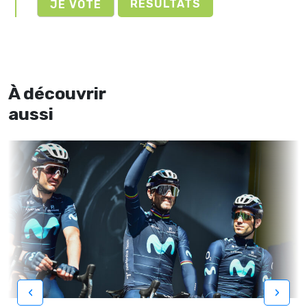
RÉSULTATS
À découvrir
aussi
‹
›