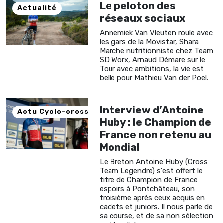
Le peloton des
Actualité
réseaux sociaux
Annemiek Van Vleuten roule avec
les gars de la Movistar, Shara
Marche nutritionniste chez Team
SD Worx, Arnaud Démare sur le
Tour avec ambitions, la vie est
belle pour Mathieu Van der Poel.
Interview d’Antoine
Actu Cyclo-cross
Huby : le Champion de
France non retenu au
Mondial
Le Breton Antoine Huby (Cross
Team Legendre) s'est offert le
titre de Champion de France
espoirs à Pontchâteau, son
troisième après ceux acquis en
cadets et juniors. Il nous parle de
sa course, et de sa non sélection