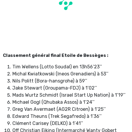
Classement général final Etoile de Bessèges :
Tim Wellens (Lotto Soudal) en 13h56’23’’
Michal Kwiatkowski (Ineos Grenadiers) à 53’’
Nils Politt (Bora-hansgrohe) à 59’’
Jake Stewart (Groupama-FDJ) à 1’02’’
Mads Wurtz Schmidt (Israel Start Up Nation) à 1’19’’
Michael Gogl (Qhubaka Assos) à 1’24’’
Greg Van Avermaet (AG2R Citroen) à 1’25’’
Edward Theuns (Trek Segafredo) à 1’36’’
Clément Carisey (DELKO) à 1’41’’
Off Christian Eiking (Intermarché Wanty Gobert