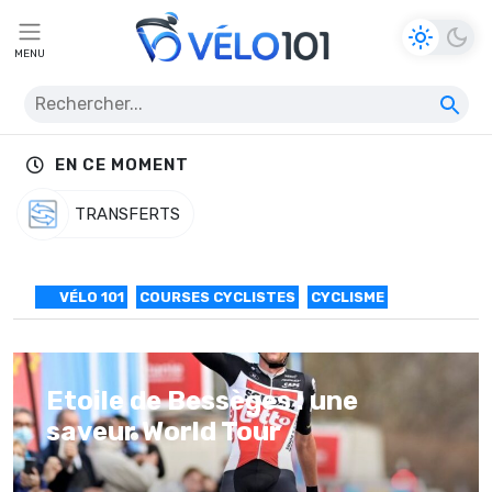
MENU
EN CE MOMENT
TRANSFERTS
VÉLO 101
COURSES CYCLISTES
CYCLISME
Etoile de Bessèges : une
saveur World Tour