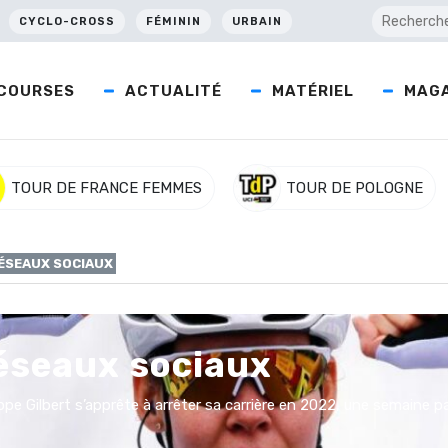
CYCLO-CROSS
FÉMININ
URBAIN
COURSES
ACTUALITÉ
MATÉRIEL
MAGA
TOUR DE FRANCE FEMMES
TOUR DE POLOGNE
RÉSEAUX SOCIAUX
réseaux sociaux
ippe Gilbert s’apprête à arrêter sa carrière en 2022, une semaine