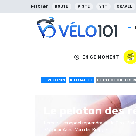
Filtrer
ROUTE
PISTE
VTT
GRAVEL
EN CE MOMENT
VÉLO 101
ACTUALITÉ
LE PELOTON DES 
Le peloton des 
Remco Evenepoel reprendra sur le Giro, Phil
7/7 pour Anna Van der Breggen.