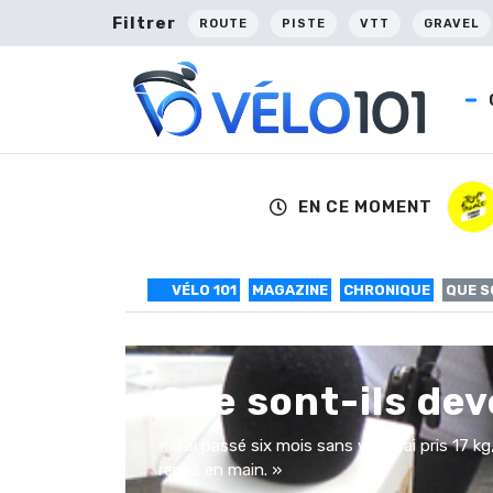
Filtrer
ROUTE
PISTE
VTT
GRAVEL
EN CE MOMENT
VÉLO 101
MAGAZINE
CHRONIQUE
QUE S
Que sont-ils dev
« J’ai passé six mois sans vélo, j’ai pris 17
repris en main. »