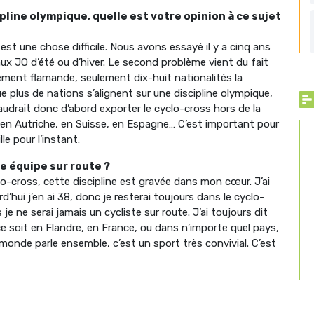
pline olympique, quelle est votre opinion à ce sujet
t une chose difficile. Nous avons essayé il y a cinq ans
aux JO d’été ou d’hiver. Le second problème vient du fait
lement flamande, seulement dix-huit nationalités la
e plus de nations s’alignent sur une discipline olympique,
faudrait donc d’abord exporter le cyclo-cross hors de la
, en Autriche, en Suisse, en Espagne… C’est important pour
le pour l’instant.
e équipe sur route ?
lo-cross, cette discipline est gravée dans mon cœur. J’ai
d’hui j’en ai 38, donc je resterai toujours dans le cyclo-
e ne serai jamais un cycliste sur route. J’ai toujours dit
ce soit en Flandre, en France, ou dans n’importe quel pays,
 monde parle ensemble, c’est un sport très convivial. C’est