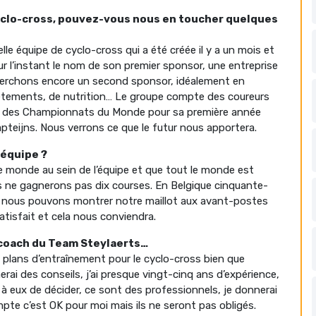
yclo-cross, pouvez-vous nous en toucher quelques
le équipe de cyclo-cross qui a été créée il y a un mois et
ur l’instant le nom de son premier sponsor, une entreprise
cherchons encore un second sponsor, idéalement en
vêtements, de nutrition… Le groupe compte des coureurs
 des Championnats du Monde pour sa première année
pteijns. Nous verrons ce que le futur nous apportera.
 équipe ?
 le monde au sein de l’équipe et que tout le monde est
us ne gagnerons pas dix courses. En Belgique cinquante-
 si nous pouvons montrer notre maillot aux avant-postes
satisfait et cela nous conviendra.
 coach du Team Steylaerts…
 plans d’entraînement pour le cyclo-cross bien que
nerai des conseils, j’ai presque vingt-cinq ans d’expérience,
st à eux de décider, ce sont des professionnels, je donnerai
pte c’est OK pour moi mais ils ne seront pas obligés.