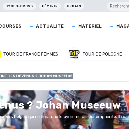
CYCLO-CROSS
FÉMININ
URBAIN
COURSES
ACTUALITÉ
MATÉRIEL
MAGA
TOUR DE FRANCE FEMMES
TOUR DE POLOGNE
ONT-ILS DEVENUS ? JOHAN MUSEEUW
venus ? Johan Museeuw
eurs belges qui ont marqué le cyclisme de leur empreinte. Il nous