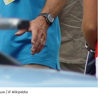
w | © Wikipédia