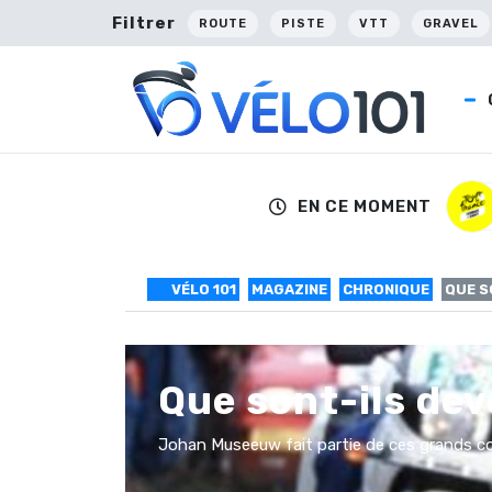
Filtrer
ROUTE
PISTE
VTT
GRAVEL
EN CE MOMENT
VÉLO 101
MAGAZINE
CHRONIQUE
QUE S
Que sont-ils de
Johan Museeuw fait partie de ces grands cour