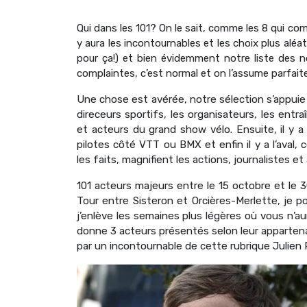
Qui dans les 101? On le sait, comme les 8 qui com
y aura les incontournables et les choix plus aléato
pour ça!) et bien évidemment notre liste des n
complaintes, c’est normal et on l’assume parfai
Une chose est avérée, notre sélection s’appuie 
direceurs sportifs, les organisateurs, les entr
et acteurs du grand show vélo. Ensuite, il y a
pilotes côté VTT ou BMX et enfin il y a l’aval, 
les faits, magnifient les actions, journalistes et
101 acteurs majeurs entre le 15 octobre et le 3
Tour entre Sisteron et Orcières-Merlette
, je p
j’enlève les semaines plus légères où vous n’
donne 3 acteurs présentés selon leur appartena
par un incontournable de cette rubrique Julien 