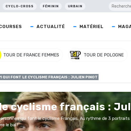
CYCLO-CROSS
FÉMININ
URBAIN
COURSES
ACTUALITÉ
MATÉRIEL
MAGA
TOUR DE FRANCE FEMMES
TOUR DE POLOGNE
01 QUI FONT LE CYCLISME FRANÇAIS : JULIEN PINOT
le cyclisme français : Ju
ersonnes qui font le cyclisme Français. Au rythme de 3 portraits 
e le bal !