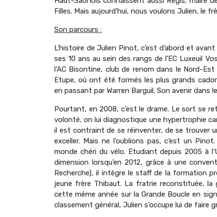
Haut-Saônois connaissent aussi Régis, maire de M
Filles. Mais aujourd’hui, nous voulons Julien, le frèr
Son parcours :
L’histoire de Julien Pinot, c’est d’abord et avan
ses 10 ans au sein des rangs de l’EC Luxeuil Vo
l’AC Bisontine, club de renom dans le Nord-Est 
Etupe, où ont été formés les plus grands cador
en passant par Warren Barguil. Son avenir dans l
Pourtant, en 2008, c’est le drame. Le sort se ret
volonté, on lui diagnostique une hypertrophie car
il est contraint de se réinventer, de se trouver
exceller. Mais ne l’oublions pas, c’est un Pino
monde chéri du vélo. Etudiant depuis 2005 à l’
dimension lorsqu’en 2012, grâce à une convent
Recherche), il intègre le staff de la formation p
jeune frère Thibaut. La fratrie reconstituée, l
cette même année sur la Grande Boucle en signa
classement général, Julien s’occupe lui de faire g