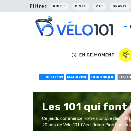
Filtrer
ROUTE
PISTE
VTT
GRAVEL
EN CE MOMENT
VÉLO 101
MAGAZINE
CHRONIQUE
LES 1
Les 101 qui font 
Ce jeudi, commence notre rubrique des 101 p
20 ans de Vélo 101. C’est Julien Pinot qui ouvr