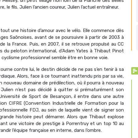
elisey, un petit village non loin de la Planche des Belles
e, le fils. Julien l’ancien coureur, Julien l’actuel entraîneur.
t tout une histoire d’amour avec le vélo. Elle commence dès
sges Saônoises, avant de se poursuivre à partir de 2003 à
de la France. Puis, en 2007, il se retrouve propulsé au CC
s du peloton international, d’Adam Yates à Thibaut Pinot
e cyclisme professionnel semble être en bonne voie.
ourne contre lui, le destin décide de ne pas s’en tenir à sa
diaque. Alors, face à ce tournant inattendu pris par sa vie,
 un nouveau domaine de prédilection, où il pourra à nouveau
t. Julien n’est pas décidé à quitter si prématurément son
Université de Sport de Besançon, il entre dans une autre
ion CIFRE (Convention Industrielle de Formation pour la
rofessionnelle FDJ, au sein de laquelle vient de signer son
a grande histoire peut démarrer. Alors que Thibaut explose
nt une victoire de prestige à Porrentruy et un top 10 au
randir l’équipe française en interne, dans l’ombre.