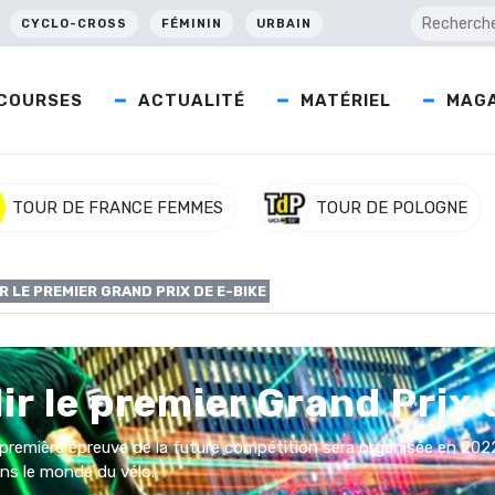
CYCLO-CROSS
FÉMININ
URBAIN
COURSES
ACTUALITÉ
MATÉRIEL
MAGA
TOUR DE FRANCE FEMMES
TOUR DE POLOGNE
R LE PREMIER GRAND PRIX DE E-BIKE
lir le premier Grand Prix 
 première épreuve de la future compétition sera organisée en 2022
ns le monde du vélo.