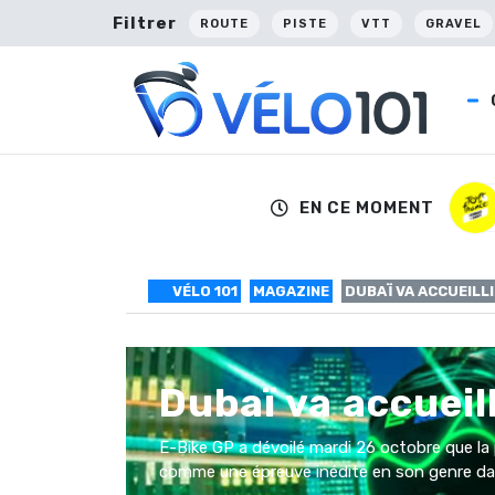
Filtrer
ROUTE
PISTE
VTT
GRAVEL
EN CE MOMENT
VÉLO 101
MAGAZINE
DUBAÏ VA ACCUEILLI
Dubaï va accueil
E-Bike GP a dévoilé mardi 26 octobre que la
comme une épreuve inédite en son genre da