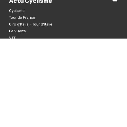
Actu Cyclisme
Cyclisme
Tour de France
Giro d’Italia – Tour d’Italie
La Vuelta
VTT
Cyclo-cross
Cyclisme féminin
Et aussi
Tous droits réservés © 2000 - 2026
Vélo 101
- Edité par le
groupe
Navymedia Sport
A propos
L’équipe