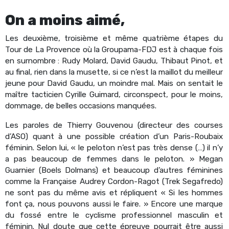
On a moins aimé,
Les deuxième, troisième et même quatrième étapes du
Tour de La Provence où la Groupama-FDJ est à chaque fois
en surnombre : Rudy Molard, David Gaudu, Thibaut Pinot, et
au final, rien dans la musette, si ce n’est la maillot du meilleur
jeune pour David Gaudu, un moindre mal. Mais on sentait le
maître tacticien Cyrille Guimard, circonspect, pour le moins,
dommage, de belles occasions manquées.
Les paroles de Thierry Gouvenou (directeur des courses
d’ASO) quant à une possible création d’un Paris-Roubaix
féminin. Selon lui, « le peloton n’est pas très dense (…) il n’y
a pas beaucoup de femmes dans le peloton. » Megan
Guarnier (Boels Dolmans) et beaucoup d’autres féminines
comme la Française Audrey Cordon-Ragot (Trek Segafredo)
ne sont pas du même avis et répliquent « Si les hommes
font ça, nous pouvons aussi le faire. » Encore une marque
du fossé entre le cyclisme professionnel masculin et
féminin. Nul doute que cette épreuve pourrait être aussi