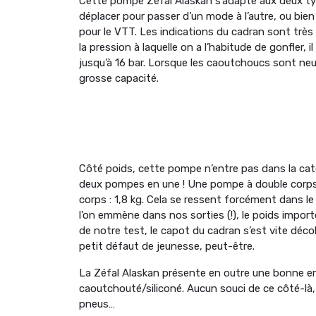
Cette pompe Zéfal Alaskan s’adapte aux deux types
déplacer pour passer d’un mode à l’autre, ou bien 
pour le VTT. Les indications du cadran sont très 
la pression à laquelle on a l’habitude de gonfler,
jusqu’à 16 bar. Lorsque les caoutchoucs sont neuf
grosse capacité.
Côté poids, cette pompe n’entre pas dans la caté
deux pompes en une ! Une pompe à double corps
corps : 1,8 kg. Cela se ressent forcément dans 
l’on emmène dans nos sorties (!), le poids impor
de notre test, le capot du cadran s’est vite décoll
petit défaut de jeunesse, peut-être.
La Zéfal Alaskan présente en outre une bonne 
caoutchouté/siliconé. Aucun souci de ce côté-là,
pneus…