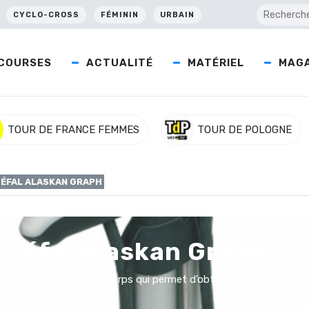
CYCLO-CROSS
FÉMININ
URBAIN
COURSES
ACTUALITÉ
MATÉRIEL
MAGA
TOUR DE FRANCE FEMMES
TOUR DE POLOGNE
ZÉFAL ALASKAN GRAPH
e Zéfal Alaskan Graph
ompe à pied à double corps qui permet d’obtenir un débit excepti