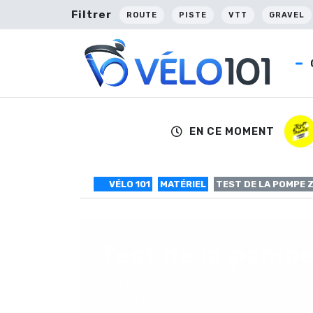
Filtrer
ROUTE
PISTE
VTT
GRAVEL
EN CE MOMENT
VÉLO 101
MATÉRIEL
TEST DE LA POMPE 
Test de la pomp
Test de la pompe Zéfal Alaskan Graph, une p
les tubeless.