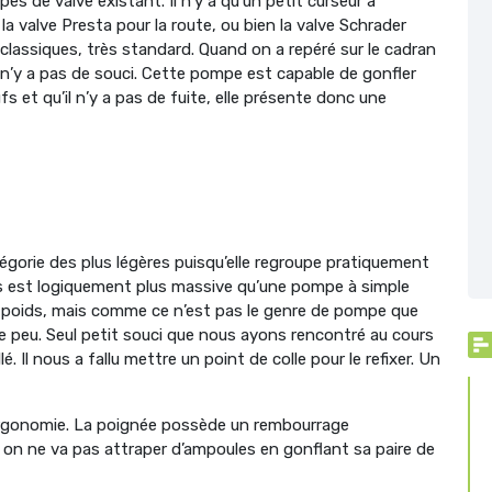
 de valve existant. Il n’y a qu’un petit curseur à
la valve Presta pour la route, ou bien la valve Schrader
classiques, très standard. Quand on a repéré sur le cadran
 il n’y a pas de souci. Cette pompe est capable de gonfler
s et qu’il n’y a pas de fuite, elle présente donc une
gorie des plus légères puisqu’elle regroupe pratiquement
 est logiquement plus massive qu’une pompe à simple
le poids, mais comme ce n’est pas le genre de pompe que
te peu. Seul petit souci que nous ayons rencontré au cours
é. Il nous a fallu mettre un point de colle pour le refixer. Un
ergonomie. La poignée possède un rembourrage
 on ne va pas attraper d’ampoules en gonflant sa paire de