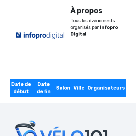
À propos
Tous les événements
organisés par
Infopro
Digital
Date de
Date
Salon
Ville
Organisateurs
début
de fin