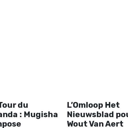
Tour du
L’Omloop Het
nda : Mugisha
Nieuwsblad po
mpose
Wout Van Aert