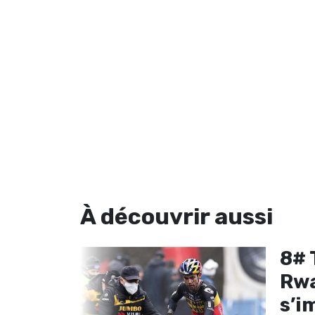
À découvrir
aussi
nda :
8# 
impose
Rwa
s’i
one Hopper -