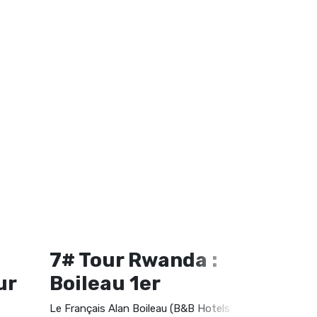
7# Tour Rwanda :
6# Tou
ur
Boileau 1er
Budya
Le Français Alan Boileau (B&B Hotels
C'est Anatol