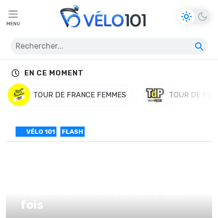
MENU
EN CE MOMENT
TOUR DE FRANCE FEMMES
TOUR DE POL
VÉLO 101
FLASH
Tour du Haut-Var #2 –
Jonathan Hivert encore une
fois