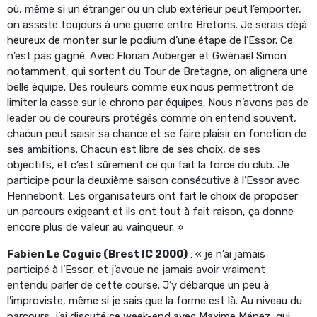
où, même si un étranger ou un club extérieur peut l’emporter,
on assiste toujours à une guerre entre Bretons. Je serais déjà
heureux de monter sur le podium d’une étape de l’Essor. Ce
n’est pas gagné. Avec Florian Auberger et Gwénaël Simon
notamment, qui sortent du Tour de Bretagne, on alignera une
belle équipe. Des rouleurs comme eux nous permettront de
limiter la casse sur le chrono par équipes. Nous n’avons pas de
leader ou de coureurs protégés comme on entend souvent,
chacun peut saisir sa chance et se faire plaisir en fonction de
ses ambitions. Chacun est libre de ses choix, de ses
objectifs, et c’est sûrement ce qui fait la force du club. Je
participe pour la deuxième saison consécutive à l’Essor avec
Hennebont. Les organisateurs ont fait le choix de proposer
un parcours exigeant et ils ont tout à fait raison, ça donne
encore plus de valeur au vainqueur. »
Fabien Le Coguic (Brest IC 2000)
: « je n’ai jamais
participé à l’Essor, et j’avoue ne jamais avoir vraiment
entendu parler de cette course. J’y débarque un peu à
l’improviste, même si je sais que la forme est là. Au niveau du
parcours, j’ai discuté ce week-end avec Maxime Ménez, qui