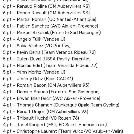
6 pt – Renaud Pioline (CM Aubervilliers 93)
6 pt – Ronan Racault (CM Aubervilliers 93)
6 pt – Martial Roman (UC Nantes-Atlantique)
6 pt – Fabien Sanchez (AVC Aix-en-Provence)
6 pt – Mickaël Szkolnik (Entente Sud Gascogne)
6 pt – Angelo Tulik (Vendée U)
6 pt – Salva Vilchez (VC Pontivy)
5 pt – Kévin Denis (Team Véranda Rideau 72)
5 pt – Julien Duval (USSA Pavilly-Barentin)
5 pt – Nicolas Edet (Team Véranda Rideau 72)
5 pt – Yann Moritz (Vendée U)
5 pt – Jérémy Ortiz (Blois CAC 41)
4 pt – Romain Bacon (CM Aubervilliers 93)
4 pt – Damien Branaa (Entente Sud Gascogne)
4 pt – Erwan Brenterch (AVC Aix-en-Provence)
4 pt – Thomas Chamon (Dunkerque Opale Team Cycling)
4 pt – Benoît Drujon (CM Aubervilliers 93)
4 pt – Thibault Huché (VC Rouen 76)
4 pt – Tanel Kangert (EST, EC Saint-Etienne Loire)
4 pt – Christophe Laurent (Team Vulco-VC Vaulx-en-Velin)