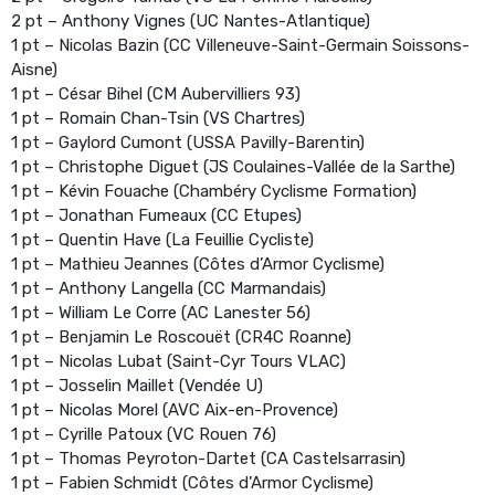
2 pt – Anthony Vignes (UC Nantes-Atlantique)
1 pt – Nicolas Bazin (CC Villeneuve-Saint-Germain Soissons-
Aisne)
1 pt – César Bihel (CM Aubervilliers 93)
1 pt – Romain Chan-Tsin (VS Chartres)
1 pt – Gaylord Cumont (USSA Pavilly-Barentin)
1 pt – Christophe Diguet (JS Coulaines-Vallée de la Sarthe)
1 pt – Kévin Fouache (Chambéry Cyclisme Formation)
1 pt – Jonathan Fumeaux (CC Etupes)
1 pt – Quentin Have (La Feuillie Cycliste)
1 pt – Mathieu Jeannes (Côtes d’Armor Cyclisme)
1 pt – Anthony Langella (CC Marmandais)
1 pt – William Le Corre (AC Lanester 56)
1 pt – Benjamin Le Roscouët (CR4C Roanne)
1 pt – Nicolas Lubat (Saint-Cyr Tours VLAC)
1 pt – Josselin Maillet (Vendée U)
1 pt – Nicolas Morel (AVC Aix-en-Provence)
1 pt – Cyrille Patoux (VC Rouen 76)
1 pt – Thomas Peyroton-Dartet (CA Castelsarrasin)
1 pt – Fabien Schmidt (Côtes d’Armor Cyclisme)