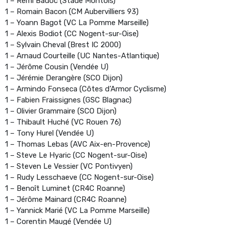
1 – Rémi Badoc (Stade Montois)
1 – Romain Bacon (CM Aubervilliers 93)
1 – Yoann Bagot (VC La Pomme Marseille)
1 – Alexis Bodiot (CC Nogent-sur-Oise)
1 – Sylvain Cheval (Brest IC 2000)
1 – Arnaud Courteille (UC Nantes-Atlantique)
1 – Jérôme Cousin (Vendée U)
1 – Jérémie Derangère (SCO Dijon)
1 – Armindo Fonseca (Côtes d’Armor Cyclisme)
1 – Fabien Fraissignes (GSC Blagnac)
1 – Olivier Grammaire (SCO Dijon)
1 – Thibault Huché (VC Rouen 76)
1 – Tony Hurel (Vendée U)
1 – Thomas Lebas (AVC Aix-en-Provence)
1 – Steve Le Hyaric (CC Nogent-sur-Oise)
1 – Steven Le Vessier (VC Pontivyen)
1 – Rudy Lesschaeve (CC Nogent-sur-Oise)
1 – Benoît Luminet (CR4C Roanne)
1 – Jérôme Mainard (CR4C Roanne)
1 – Yannick Marié (VC La Pomme Marseille)
1 – Corentin Maugé (Vendée U)