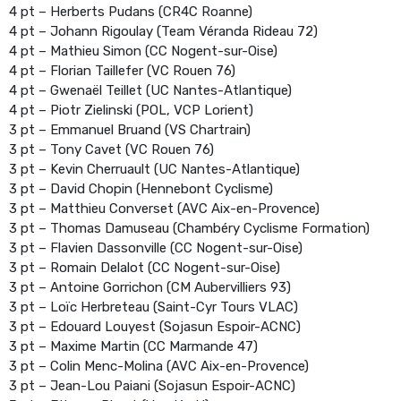
4 pt – Herberts Pudans (CR4C Roanne)
4 pt – Johann Rigoulay (Team Véranda Rideau 72)
4 pt – Mathieu Simon (CC Nogent-sur-Oise)
4 pt – Florian Taillefer (VC Rouen 76)
4 pt – Gwenaël Teillet (UC Nantes-Atlantique)
4 pt – Piotr Zielinski (POL, VCP Lorient)
3 pt – Emmanuel Bruand (VS Chartrain)
3 pt – Tony Cavet (VC Rouen 76)
3 pt – Kevin Cherruault (UC Nantes-Atlantique)
3 pt – David Chopin (Hennebont Cyclisme)
3 pt – Matthieu Converset (AVC Aix-en-Provence)
3 pt – Thomas Damuseau (Chambéry Cyclisme Formation)
3 pt – Flavien Dassonville (CC Nogent-sur-Oise)
3 pt – Romain Delalot (CC Nogent-sur-Oise)
3 pt – Antoine Gorrichon (CM Aubervilliers 93)
3 pt – Loïc Herbreteau (Saint-Cyr Tours VLAC)
3 pt – Edouard Louyest (Sojasun Espoir-ACNC)
3 pt – Maxime Martin (CC Marmande 47)
3 pt – Colin Menc-Molina (AVC Aix-en-Provence)
3 pt – Jean-Lou Paiani (Sojasun Espoir-ACNC)