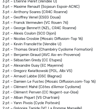
3 pt – Etienne Pieret (Vendée U)
3 pt – Maxime Renault (Sojasun Espoir-ACNC)
3 pt – Anthony Soares (CR4C Roanne)
3 pt – Geoffrey Venel (ESEG Douai)
3 pt – Franck Vermeulen (VC Rouen 76)
2 pt – George Bennett (NZL, CR4C Roanne)
2 pt – Alexis Coulon (SCO Dijon)
2 pt – Nicolas Crosbie (Mosaïc Diffusion-Top 16)
2 pt – Kevin Francilette (Vendée U)
2 pt – Thomas Girard (Chambéry Cyclisme Formation)
2 pt – Benjamin Giraud (AVC Aix-en-Provence)
2 pt – Sébastien Gredy (CC Etupes)
2 pt – Alexandre Guay (EC Mayenne)
2 pt – Gregorz Kwiatkowski (POL, Albi VS)
2 pt – Arnaud Labbe (GSC Blagnac)
2 pt – Damien Le Fustec (Mosaïc Diffusion.com-Top 16)
2 pt – Clément Mahé (Côtes d’Armor Cyclisme)
2 pt – Clément Penven (CC Nogent-sur-Oise)
2 pt – Alban Piquet (VS Chartrain)
2 pt – Yann Pivois (Cycle Poitevin)
2 pt – Grégoire Tarride (VC La Pomme Marseille)