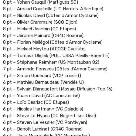
8 pt – Yohan Cauquil (Martigues SC)
8 pt – Arnaud Courteille (UC Nantes-Atlantique)
8 pt – Nicolas David (Côtes d’Armor Cyclisme)
8 pt – Olivier Grammaire (SCO Dijon)
8 pt – Mickaël Jeannin (CC Etupes)
8 pt – Jérôme Mainard (CR4C Roanne)
8 pt – Florian Mallégol (Côtes d’Armor Cyclisme)
8 pt – Mickaël Meytou (APOGE Cycliste)
8 pt – Tomasz Olejnik (POL, USSA Pavilly-Barentin)
8 pt – Stéphane Reimherr (US Montauban 82)
7 pt – Armindo Fonseca (Côtes d’Armor Cyclisme)
7 pt – Simon Gouédard (VCP Lorient)
6 pt – Mathieu Bernaudeau (Vendée U)
6 pt – Sylvain Blanquefort (Mosaïc Diffusion-Top 16)
6 pt – Yoann David (AC Lanester 56)
6 pt – Loïc Desriac (CC Etupes)
6 pt – Nicolas Hartmann (VC Caladois)
6 pt – Steve Le Hyaric (CC Nogent-sur-Oise)
6 pt – Steven Le Vessier (VC Pontivyen)
6 pt – Benoît Luminet (CR4C Roanne)
6 pt – Jean Mespoulède (CC Marmandais)