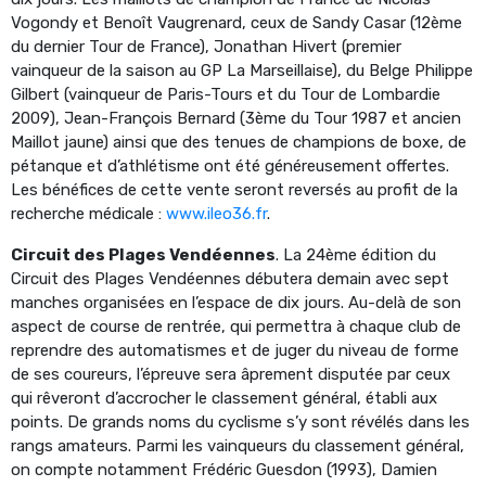
Vogondy et Benoît Vaugrenard, ceux de Sandy Casar (12ème
du dernier Tour de France), Jonathan Hivert (premier
vainqueur de la saison au GP La Marseillaise), du Belge Philippe
Gilbert (vainqueur de Paris-Tours et du Tour de Lombardie
2009), Jean-François Bernard (3ème du Tour 1987 et ancien
Maillot jaune) ainsi que des tenues de champions de boxe, de
pétanque et d’athlétisme ont été généreusement offertes.
Les bénéfices de cette vente seront reversés au profit de la
recherche médicale :
www.ileo36.fr
.
Circuit des Plages Vendéennes
. La 24ème édition du
Circuit des Plages Vendéennes débutera demain avec sept
manches organisées en l’espace de dix jours. Au-delà de son
aspect de course de rentrée, qui permettra à chaque club de
reprendre des automatismes et de juger du niveau de forme
de ses coureurs, l’épreuve sera âprement disputée par ceux
qui rêveront d’accrocher le classement général, établi aux
points. De grands noms du cyclisme s’y sont révélés dans les
rangs amateurs. Parmi les vainqueurs du classement général,
on compte notamment Frédéric Guesdon (1993), Damien