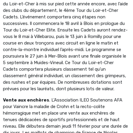
du Loir-et-Cher à mis sur pied cette année encore, avec l’aide
des clubs du département, le 4ème Tour du Loir-et-Cher
Cadets. L’événement comportera cinq étapes non
successives. Il commencera le 18 avril à Blois en prologue du
Tour du Loir-et-Cher Elite. Ensuite les Cadets auront rendez-
vous le 8 mai à Villebarou, puis le 13 juin à Romilly pour une
course en deux tronçons avec circuit en ligne le matin et
contre-la-montre individuel l’après-midi. Le programme se
poursuivra le 27 juin à Mer-Blois avant une finale organisée le
5 septembre à Muides-Vineuil. Ce Tour du Loir-et-Cher
Cadets comportera plusieurs classement tel qu’un
classement général individuel, un classement des grimpeurs,
des rushes et par équipes. De nombreuses dotations sont
prévues pour les lauréats, dont plusieurs lots de valeur.
Vente aux enchères
. L’Association ILEO Soutenons AFA
pour Vaincre la maladie de Crohn et la recto-colite
hémorragique met en place une vente aux enchères de
tenues dédicacées de sportifs professionnels et de haut
niveau. Elle débutera demain jeudi 11 février pour une durée de
dix jours. Les maillots de champion de France de Nicolas