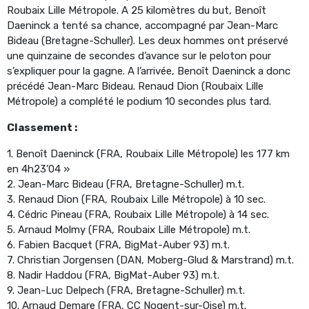
Roubaix Lille Métropole. A 25 kilomètres du but, Benoît
Daeninck a tenté sa chance, accompagné par Jean-Marc
Bideau (Bretagne-Schuller). Les deux hommes ont préservé
une quinzaine de secondes d’avance sur le peloton pour
s’expliquer pour la gagne. A l’arrivée, Benoît Daeninck a donc
précédé Jean-Marc Bideau. Renaud Dion (Roubaix Lille
Métropole) a complété le podium 10 secondes plus tard.
Classement :
1. Benoît Daeninck (FRA, Roubaix Lille Métropole) les 177 km
en 4h23’04 »
2. Jean-Marc Bideau (FRA, Bretagne-Schuller) m.t.
3. Renaud Dion (FRA, Roubaix Lille Métropole) à 10 sec.
4. Cédric Pineau (FRA, Roubaix Lille Métropole) à 14 sec.
5. Arnaud Molmy (FRA, Roubaix Lille Métropole) m.t.
6. Fabien Bacquet (FRA, BigMat-Auber 93) m.t.
7. Christian Jorgensen (DAN, Moberg-Glud & Marstrand) m.t.
8. Nadir Haddou (FRA, BigMat-Auber 93) m.t.
9. Jean-Luc Delpech (FRA, Bretagne-Schuller) m.t.
10. Arnaud Demare (FRA, CC Nogent-sur-Oise) m.t.