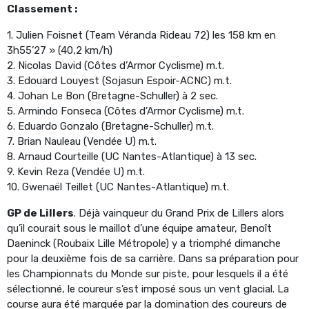
Classement :
1. Julien Foisnet (Team Véranda Rideau 72) les 158 km en
3h55’27 » (40,2 km/h)
2. Nicolas David (Côtes d’Armor Cyclisme) m.t.
3. Edouard Louyest (Sojasun Espoir-ACNC) m.t.
4. Johan Le Bon (Bretagne-Schuller) à 2 sec.
5. Armindo Fonseca (Côtes d’Armor Cyclisme) m.t.
6. Eduardo Gonzalo (Bretagne-Schuller) m.t.
7. Brian Nauleau (Vendée U) m.t.
8. Arnaud Courteille (UC Nantes-Atlantique) à 13 sec.
9. Kevin Reza (Vendée U) m.t.
10.
Gwenaël
Teillet (UC Nantes-Atlantique) m.t.
GP de Lillers
. Déjà vainqueur du Grand Prix de Lillers alors
qu’il courait sous le maillot d’une équipe amateur, Benoît
Daeninck (Roubaix Lille Métropole) y a triomphé dimanche
pour la deuxième fois de sa carrière. Dans sa préparation pour
les Championnats du Monde sur piste, pour lesquels il a été
sélectionné, le coureur s’est imposé sous un vent glacial. La
course aura été marquée par la domination des coureurs de