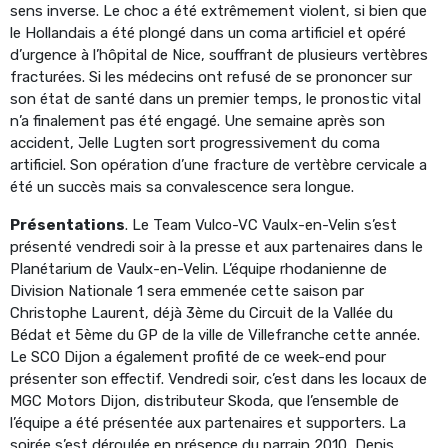
sens inverse. Le choc a été extrêmement violent, si bien que
le Hollandais a été plongé dans un coma artificiel et opéré
d’urgence à l’hôpital de Nice, souffrant de plusieurs vertèbres
fracturées. Si les médecins ont refusé de se prononcer sur
son état de santé dans un premier temps, le pronostic vital
n’a finalement pas été engagé. Une semaine après son
accident, Jelle Lugten sort progressivement du coma
artificiel. Son opération d’une fracture de vertèbre cervicale a
été un succès mais sa convalescence sera longue.
Présentations
. Le Team Vulco-VC Vaulx-en-Velin s’est
présenté vendredi soir à la presse et aux partenaires dans le
Planétarium de Vaulx-en-Velin. L’équipe rhodanienne de
Division Nationale 1 sera emmenée cette saison par
Christophe Laurent, déjà 3ème du Circuit de la Vallée du
Bédat et 5ème du GP de la ville de Villefranche cette année.
Le SCO Dijon a également profité de ce week-end pour
présenter son effectif. Vendredi soir, c’est dans les locaux de
MGC Motors Dijon, distributeur Skoda, que l’ensemble de
l’équipe a été présentée aux partenaires et supporters. La
soirée s’est déroulée en présence du parrain 2010, Denis