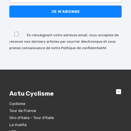
Veuillez laisser ce champ vide.
En renseignant votre adresse email, vous acceptez de
recevoir nos derniers articles par courrier électronique et vous
prenez connaissance de notre Politique de confidentialité.
Actu Cyclisme
Cyclisme
Tour de France
Giro d’Italia – Tour d’Italie
La Vuelta