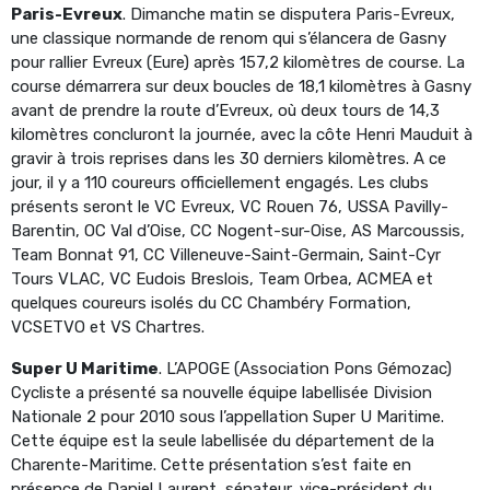
Paris-Evreux
. Dimanche matin se disputera Paris-Evreux,
une classique normande de renom qui s’élancera de Gasny
pour rallier Evreux (Eure) après 157,2 kilomètres de course. La
course démarrera sur deux boucles de 18,1 kilomètres à Gasny
avant de prendre la route d’Evreux, où deux tours de 14,3
kilomètres concluront la journée, avec la côte Henri Mauduit à
gravir à trois reprises dans les 30 derniers kilomètres. A ce
jour, il y a 110 coureurs officiellement engagés. Les clubs
présents seront le VC Evreux, VC Rouen 76, USSA Pavilly-
Barentin, OC Val d’Oise, CC Nogent-sur-Oise, AS Marcoussis,
Team Bonnat 91, CC Villeneuve-Saint-Germain, Saint-Cyr
Tours VLAC, VC Eudois Breslois, Team Orbea, ACMEA et
quelques coureurs isolés du CC Chambéry Formation,
VCSETVO et VS Chartres.
Super U Maritime
. L’APOGE (Association Pons Gémozac)
Cycliste a présenté sa nouvelle équipe labellisée Division
Nationale 2 pour 2010 sous l’appellation Super U Maritime.
Cette équipe est la seule labellisée du département de la
Charente-Maritime. Cette présentation s’est faite en
présence de Daniel Laurent, sénateur, vice-président du