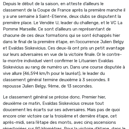
Depuis le début de la saison, en atteste d’ailleurs le
classement de la Coupe de France après la première manche il
y a une semaine à Saint-Etienne, deux clubs se disputent la
première place. Le Vendée U, leader du challenge, et le VC La
Pomme Marseille. Ce sont d’ailleurs un représentant de
chacune de ces deux formations qui se sont échappés hier
dans le final de la première étape, en l’occurrence Julien Belgy
et Evaldas Siskevicius. Ces deux-là ont pris un petit avantage
sur leurs adversaires en vue de la victoire finale. Or le contre-
la-montre individuel vient confirmer le Lituanien Evaldas
Siskevicius au rang de numéro un. Dans une course disputée à
vive allure (46,594 km/h pour le lauréat), le leader du
classement général termine deuxième à 3 secondes. Il
repousse Julien Belgy, 9ème, de 13 secondes.
Le classement général se précise donc. Premier hier,
deuxième ce matin, Evaldas Siskevicius creuse tout
doucement les écarts sur ses adversaires. Mais pas de quoi
encore crier victoire car la troisième et dernière étape, cet
après-midi, sera l’étape des monts, avec cinq ascensions
répertoriées sur 90 kilomètres. Pour la victoire d’étape, dans le