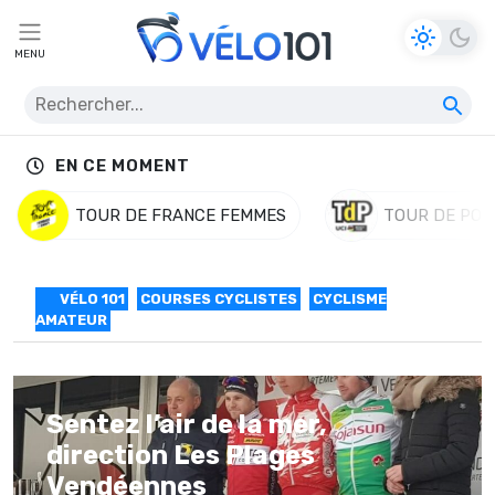
MENU
EN CE MOMENT
TOUR DE FRANCE FEMMES
TOUR DE POL
VÉLO 101
COURSES CYCLISTES
CYCLISME
AMATEUR
Sentez l’air de la mer,
direction Les Plages
Vendéennes