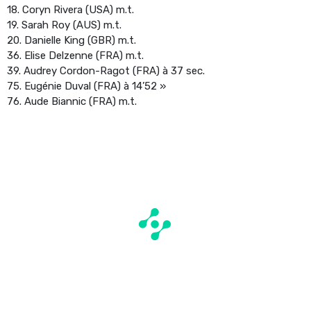
18. Coryn Rivera (USA) m.t.
19. Sarah Roy (AUS) m.t.
20. Danielle King (GBR) m.t.
36. Elise Delzenne (FRA) m.t.
39. Audrey Cordon-Ragot (FRA) à 37 sec.
75. Eugénie Duval (FRA) à 14’52 »
76. Aude Biannic (FRA) m.t.