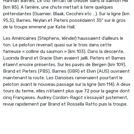
Hannah Barnes. Le trio tentait de creuser dans la Salmon Hill
(km 85). A l’arrière, une chute mettait à terre quelques
prétendantes (Guarnier, Blaak, Cecchini etc …). Sur la ligne (km
95,5), Barnes, Neylan et Pieters possédaient 35″ sur le gros
de la troupe emmené par Katie Hall.
Les Américaines (Stephens, Winder) haussaient d’ailleurs le
ton. Le peloton revenait quasi sur le trois dans cette
fameuse « colline du saumon » (km 103). Dans la descente,
Lucinda Brand et Gracie Elvin avaient jailli. Pieters et Barnes
étaient encore présentes. Sur les pavés de Bergen (km 109),
Brand et Pieters (PBS), Barnes (GBR) et Elvin (AUS) ouvraient
maintenant la route. Les Danoises ramenaient pourtant le
peloton avant le nouveau passage sur la ligne (km 114). A deux
tours du terme, elles n’étaient plus que 72 pour la gagne dont
cinq Françaises. Audrey Cordon-Ragot s’essayait justement,
revue rapidement par Brand et Rossella Ratto puis la troupe.