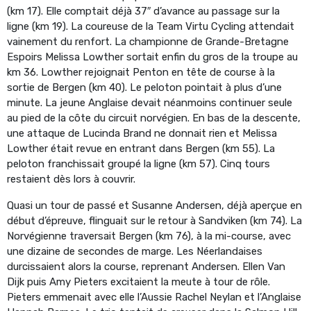
(km 17). Elle comptait déjà 37″ d’avance au passage sur la
ligne (km 19). La coureuse de la Team Virtu Cycling attendait
vainement du renfort. La championne de Grande-Bretagne
Espoirs Melissa Lowther sortait enfin du gros de la troupe au
km 36. Lowther rejoignait Penton en tête de course à la
sortie de Bergen (km 40). Le peloton pointait à plus d’une
minute. La jeune Anglaise devait néanmoins continuer seule
au pied de la côte du circuit norvégien. En bas de la descente,
une attaque de Lucinda Brand ne donnait rien et Melissa
Lowther était revue en entrant dans Bergen (km 55). La
peloton franchissait groupé la ligne (km 57). Cinq tours
restaient dès lors à couvrir.
Quasi un tour de passé et Susanne Andersen, déjà aperçue en
début d’épreuve, flinguait sur le retour à Sandviken (km 74). La
Norvégienne traversait Bergen (km 76), à la mi-course, avec
une dizaine de secondes de marge. Les Néerlandaises
durcissaient alors la course, reprenant Andersen. Ellen Van
Dijk puis Amy Pieters excitaient la meute à tour de rôle.
Pieters emmenait avec elle l’Aussie Rachel Neylan et l’Anglaise