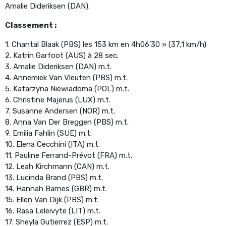
Amalie Dideriksen (DAN).
Classement :
1. Chantal Blaak (PBS) les 153 km en 4h06’30 » (37,1 km/h)
2. Katrin Garfoot (AUS) à 28 sec.
3. Amalie Dideriksen (DAN) m.t.
4. Annemiek Van Vleuten (PBS) m.t.
5. Katarzyna Niewiadoma (POL) m.t.
6. Christine Majerus (LUX) m.t.
7. Susanne Andersen (NOR) m.t.
8. Anna Van Der Breggen (PBS) m.t.
9. Emilia Fahlin (SUE) m.t.
10. Elena Cecchini (ITA) m.t.
11. Pauline Ferrand-Prévot (FRA) m.t.
12. Leah Kirchmann (CAN) m.t.
13. Lucinda Brand (PBS) m.t.
14. Hannah Barnes (GBR) m.t.
15. Ellen Van Dijk (PBS) m.t.
16. Rasa Leleivyte (LIT) m.t.
17. Sheyla Gutierrez (ESP) m.t.