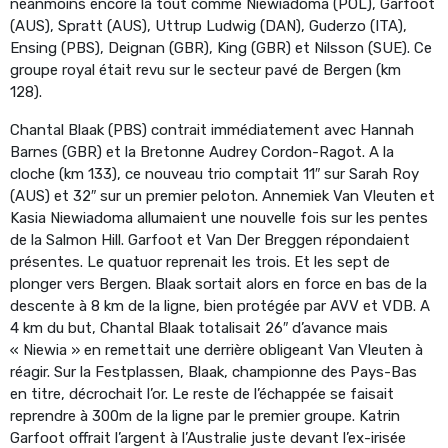
néanmoins encore là tout comme Niewiadoma (POL), Garfoot
(AUS), Spratt (AUS), Uttrup Ludwig (DAN), Guderzo (ITA),
Ensing (PBS), Deignan (GBR), King (GBR) et Nilsson (SUE). Ce
groupe royal était revu sur le secteur pavé de Bergen (km
128).
Chantal Blaak (PBS) contrait immédiatement avec Hannah
Barnes (GBR) et la Bretonne Audrey Cordon-Ragot. A la
cloche (km 133), ce nouveau trio comptait 11″ sur Sarah Roy
(AUS) et 32″ sur un premier peloton. Annemiek Van Vleuten et
Kasia Niewiadoma allumaient une nouvelle fois sur les pentes
de la Salmon Hill. Garfoot et Van Der Breggen répondaient
présentes. Le quatuor reprenait les trois. Et les sept de
plonger vers Bergen. Blaak sortait alors en force en bas de la
descente à 8 km de la ligne, bien protégée par AVV et VDB. A
4 km du but, Chantal Blaak totalisait 26″ d’avance mais
« Niewia » en remettait une derrière obligeant Van Vleuten à
réagir. Sur la Festplassen, Blaak, championne des Pays-Bas
en titre, décrochait l’or. Le reste de l’échappée se faisait
reprendre à 300m de la ligne par le premier groupe. Katrin
Garfoot offrait l’argent à l’Australie juste devant l’ex-irisée