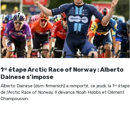
1ʳᵉ étape Arctic Race of Norway : Alberto
Dainese s’impose
Alberto Dainese (dsm-firmenich) a remporté, ce jeudi, la 1ʳᵉ étape
de l'Arctic Race of Norway. Il devance Noah Hobbs et Clément
Champoussin.