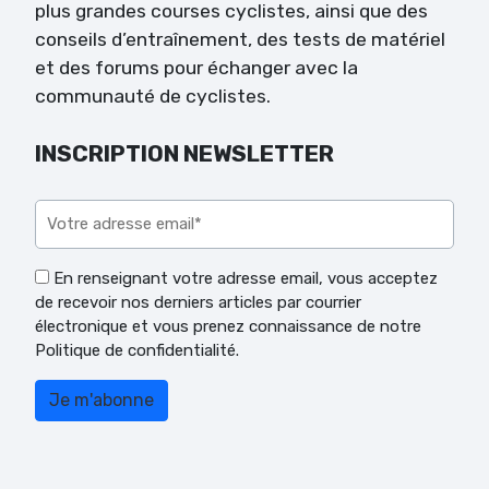
plus grandes courses cyclistes, ainsi que des
conseils d’entraînement, des tests de matériel
et des forums pour échanger avec la
communauté de cyclistes.
INSCRIPTION NEWSLETTER
Veuillez laisser ce champ vide.
En renseignant votre adresse email, vous acceptez
de recevoir nos derniers articles par courrier
électronique et vous prenez connaissance de notre
Politique de confidentialité.