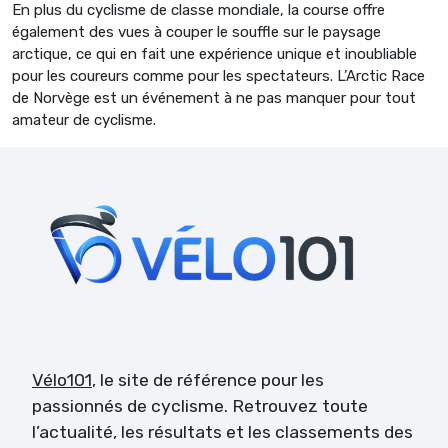
En plus du cyclisme de classe mondiale, la course offre
également des vues à couper le souffle sur le paysage
arctique, ce qui en fait une expérience unique et inoubliable
pour les coureurs comme pour les spectateurs. L’Arctic Race
de Norvège est un événement à ne pas manquer pour tout
amateur de cyclisme.
Vélo101
, le site de référence pour les
passionnés de cyclisme. Retrouvez toute
l’actualité, les résultats et les classements des