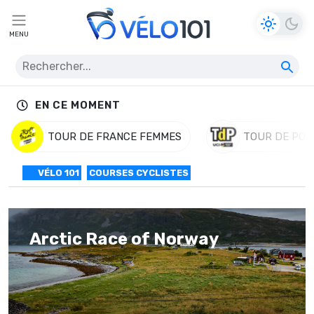
MENU
EN CE MOMENT
TOUR DE FRANCE FEMMES
TOUR DE POL
VÉLO 101
COURSES CYCLISTES
Arctic Race of Norway