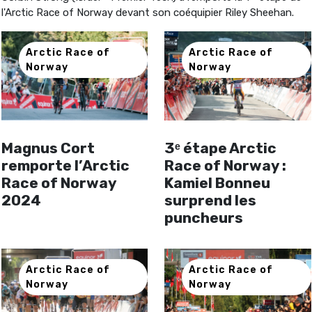
l'Arctic Race of Norway devant son coéquipier Riley Sheehan.
Arctic Race of
Arctic Race of
Norway
Norway
Magnus Cort
3ᵉ étape Arctic
remporte l’Arctic
Race of Norway :
Race of Norway
Kamiel Bonneu
2024
surprend les
puncheurs
Arctic Race of
Arctic Race of
Norway
Norway