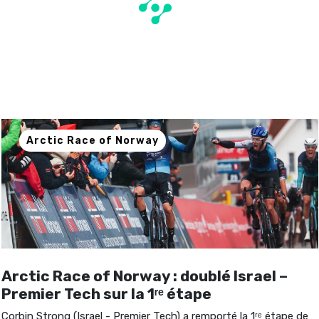
Arctic Race of Norway
Arctic Race of Norway : doublé Israel –
Premier Tech sur la 1ʳᵉ étape
Corbin Strong (Israel - Premier Tech) a remporté la 1ʳᵉ étape de