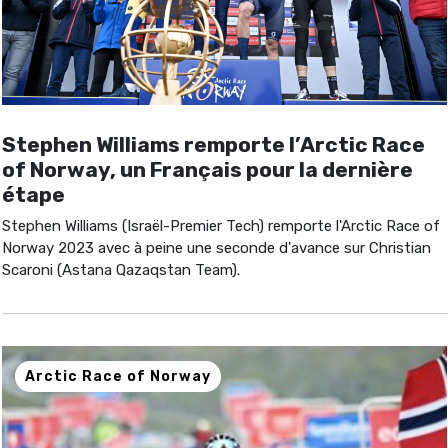
Stephen Williams remporte l’Arctic Race
of Norway, un Français pour la dernière
étape
Stephen Williams (Israël-Premier Tech) remporte l'Arctic Race of
Norway 2023 avec à peine une seconde d'avance sur Christian
Scaroni (Astana Qazaqstan Team).
Arctic Race of Norway