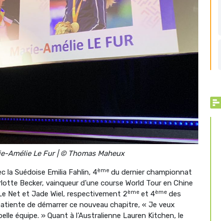
e-Amélie Le Fur | © Thomas Maheux
ème
c la Suédoise Emilia Fahlin, 4
du dernier championnat
lotte Becker, vainqueur d’une course World Tour en Chine
ème
ème
e Le Net et Jade Wiel, respectivement 2
et 4
des
patiente de démarrer ce nouveau chapitre, « Je veux
lle équipe. » Quant à l’Australienne Lauren Kitchen, le