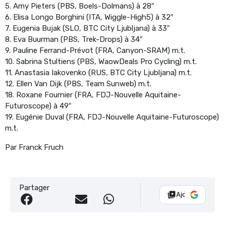
5. Amy Pieters (PBS, Boels-Dolmans) à 28″
6. Elisa Longo Borghini (ITA, Wiggle-High5) à 32″
7. Eugenia Bujak (SLO, BTC City Ljubljana) à 33″
8. Eva Buurman (PBS, Trek-Drops) à 34″
9. Pauline Ferrand-Prévot (FRA, Canyon-SRAM) m.t.
10. Sabrina Stultiens (PBS, WaowDeals Pro Cycling) m.t.
11. Anastasia Iakovenko (RUS, BTC City Ljubljana) m.t.
12. Ellen Van Dijk (PBS, Team Sunweb) m.t.
18. Roxane Fournier (FRA, FDJ-Nouvelle Aquitaine-
Futuroscope) à 49″
19. Eugénie Duval (FRA, FDJ-Nouvelle Aquitaine-Futuroscope)
m.t.
Par Franck Fruch
Partager
Ajouter Vélo 10