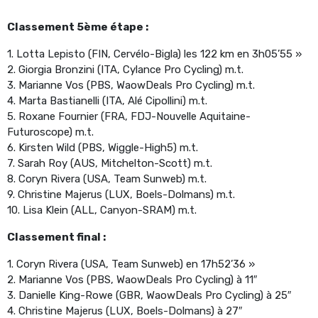
Classement 5ème étape :
1. Lotta Lepisto (FIN, Cervélo-Bigla) les 122 km en 3h05’55 »
2. Giorgia Bronzini (ITA, Cylance Pro Cycling) m.t.
3. Marianne Vos (PBS, WaowDeals Pro Cycling) m.t.
4. Marta Bastianelli (ITA, Alé Cipollini) m.t.
5. Roxane Fournier (FRA, FDJ-Nouvelle Aquitaine-
Futuroscope) m.t.
6. Kirsten Wild (PBS, Wiggle-High5) m.t.
7. Sarah Roy (AUS, Mitchelton-Scott) m.t.
8. Coryn Rivera (USA, Team Sunweb) m.t.
9. Christine Majerus (LUX, Boels-Dolmans) m.t.
10. Lisa Klein (ALL, Canyon-SRAM) m.t.
Classement final :
1. Coryn Rivera (USA, Team Sunweb) en 17h52’36 »
2. Marianne Vos (PBS, WaowDeals Pro Cycling) à 11″
3. Danielle King-Rowe (GBR, WaowDeals Pro Cycling) à 25″
4. Christine Majerus (LUX, Boels-Dolmans) à 27″