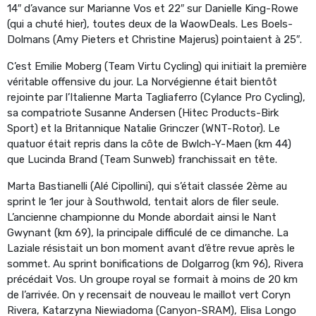
14″ d’avance sur Marianne Vos et 22″ sur Danielle King-Rowe
(qui a chuté hier), toutes deux de la WaowDeals. Les Boels-
Dolmans (Amy Pieters et Christine Majerus) pointaient à 25″.
C’est Emilie Moberg (Team Virtu Cycling) qui initiait la première
véritable offensive du jour. La Norvégienne était bientôt
rejointe par l’Italienne Marta Tagliaferro (Cylance Pro Cycling),
sa compatriote Susanne Andersen (Hitec Products-Birk
Sport) et la Britannique Natalie Grinczer (WNT-Rotor). Le
quatuor était repris dans la côte de Bwlch-Y-Maen (km 44)
que Lucinda Brand (Team Sunweb) franchissait en tête.
Marta Bastianelli (Alé Cipollini), qui s’était classée 2ème au
sprint le 1er jour à Southwold, tentait alors de filer seule.
L’ancienne championne du Monde abordait ainsi le Nant
Gwynant (km 69), la principale difficulé de ce dimanche. La
Laziale résistait un bon moment avant d’être revue après le
sommet. Au sprint bonifications de Dolgarrog (km 96), Rivera
précédait Vos. Un groupe royal se formait à moins de 20 km
de l’arrivée. On y recensait de nouveau le maillot vert Coryn
Rivera, Katarzyna Niewiadoma (Canyon-SRAM), Elisa Longo