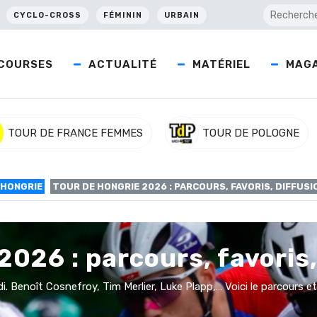
CYCLO-CROSS
FÉMININ
URBAIN
COURSES
ACTUALITÉ
MATÉRIEL
MAGA
TOUR DE FRANCE FEMMES
TOUR DE POLOGNE
 HONGRIE
TOUR DE HONGRIE 2026 : PARCOURS, FAVORIS, DIFFUSI
2026 : parcours, favoris
. Benoît Cosnefroy, Tim Merlier, Luke Plapp,… Voici le parcours et