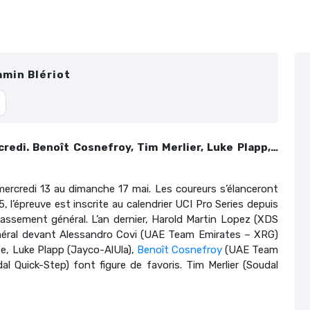
amin Blériot
redi. Benoît Cosnefroy, Tim Merlier, Luke Plapp,…
mercredi 13 au dimanche 17 mai. Les coureurs s’élanceront
, l’épreuve est inscrite au calendrier UCI Pro Series depuis
assement général. L’an dernier, Harold Martin Lopez (XDS
néral devant Alessandro Covi (UAE Team Emirates – XRG)
ée, Luke Plapp (Jayco-AlUla),
Benoît Cosnefroy
(UAE Team
l Quick-Step) font figure de favoris. Tim Merlier (Soudal