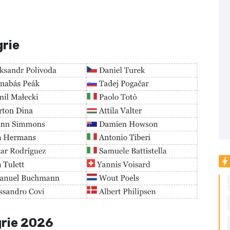
grie
grie 2026