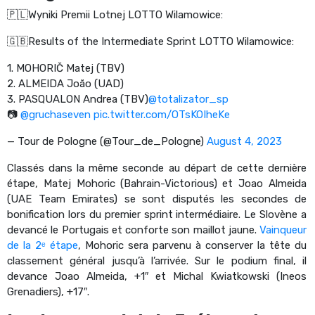
🇵🇱Wyniki Premii Lotnej LOTTO Wilamowice:
🇬🇧Results of the Intermediate Sprint LOTTO Wilamowice:
1. MOHORIČ Matej (TBV)
2. ALMEIDA João (UAD)
3. PASQUALON Andrea (TBV)
@totalizator_sp
📷
@gruchaseven
pic.twitter.com/OTsKOIheKe
— Tour de Pologne (@Tour_de_Pologne)
August 4, 2023
Classés dans la même seconde au départ de cette dernière
étape, Matej Mohoric (Bahrain-Victorious) et Joao Almeida
(UAE Team Emirates) se sont disputés les secondes de
bonification lors du premier sprint intermédiaire. Le Slovène a
devancé le Portugais et conforte son maillot jaune.
Vainqueur
de la 2ᵉ étape
, Mohoric sera parvenu à conserver la tête du
classement général jusqu’à l’arrivée. Sur le podium final, il
devance Joao Almeida, +1″ et Michal Kwiatkowski (Ineos
Grenadiers), +17″.